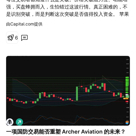
强，买盘蜂拥而入，生怕错过这波行情。真正困难的，不
是识别突破，而是判断这次突破是否值得投入资金。 苹果
（Apple）近期突破 6 月高点，就是一个值得关注的案
由Capital.com提供
例。这次突破发生于一项重要监管批准之后，使 Apple
Intelligence 更接近在中国市场推出；与此同时，成交量
6
放大也显示市场参与度广泛。更重要的是，截至目前，股
价仍稳守在原本的阻力位之上。 虽然我们无法事先知道一
次突破最终会成功还是失败，但资深交易者与普通交易者
最大的区别，在于是否拥有一套评估突破质量的框架，既
能在进场前判断机会，也能在进场后客观管理交易。其中
有三项因素尤其值得关注： • 推动突破的催化因素 • 市场
参与程度 • 市场是否接受更高的价格 若想了解这三项因素
如何影响交易机会的筛选与后续管理，不妨比较特斯拉
（Tesla）在 2025 年两次极为相似、但结果截然不同的
突破案例。 两次突破，不同结局 2025 年 9 月，特斯拉
在市场对其能源发电与储能业务前景日益乐观的推动下，
做
突破了数个月以来的阻力区。随后，买盘持续推升股价，
多
行情发展为一波明确的上升趋势，价格也稳定维持在原有
一项国防交易能否重塑 Archer Aviation 的未来？