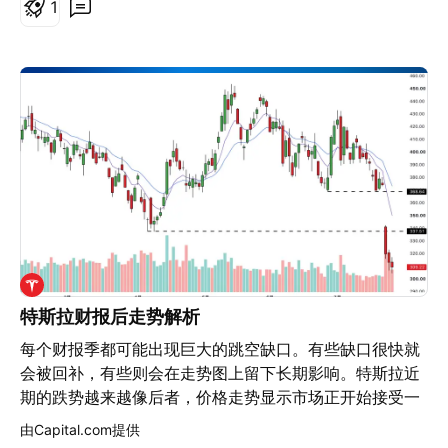
四财季每股收益接近4.89美元，而管理层的指导预期为
1
与向政府发行的 1 亿美元普通股挂钩，用于资助佛罗里达
家连锁餐厅客户需求的强劲增长支撑了餐饮服务销售，而
4.80至5.20美元。这一区间意味着同比翻了一番以上。在
州、康涅狄格州和加拿大的设施。五角大楼的 CDAO 授予
成本通缩则促成了营业收入的提高。 精选快餐店顾客和消
截至2026年4月3日的财季中，净利润率达到了24%，打
D-Wave 在 Tradewinds 上的“可授予”（Awardable）资
费者对新授权产品的接受度仍然是潜在的外部销量驱动因
破了多年来仅为个位数的局限。 需求爆发是结构性的，而
格，一套 Advantage2 系统现已在阿拉巴马州的
素，但该公司也提醒说，需求取决于美国的经济状况和消
非周期性的。生成式人工智能模型在训练和部署过程中需
Davidson Technologies 运行，用于导弹防御和物流工
费者的行为。 内部因素： Marzetti 可以通过节约成本的
要艾字节（Exabyte）级别的存储容量，目前云数据中心
作。D-Wave 还于 2026 年 7 月将其上市地点转移至纳斯
计划、产品创新、分销扩张以及利用餐厅关系将授权产品
贡献了希捷约80%的收入。超大规模客户必须提前锁定产
达克，改善了机构投资者的准入条件。Benchmark 保持
推向食品零售市场来提高利润。 2025 年 2 月收购的亚特
能，否则将面临服务器部署延迟的风险，这赋予了希捷罕
“买入”评级，目标价为 30 美元，Rosenblatt 重申“买入”
兰大制造工厂旨在提高效率、产能、更贴近客户以及供应
见的议价筹码。到2027日历年年底的产能已被全部预订，
评级，目标价为 43 美元。投资者关心的核心问题是，订
链的韧性。 最近推出的产品包括无麸质的纽约面包店蒜蓉
长期协议甚至延伸至2028年。这些合同将原本波动剧烈的
单积压转化为收入的速度能否赶上现金消耗的速度。
面包、德州路边餐厅面包卷、Marzetti Protein Ranch 产
硬件业务转化为更具可预测性的现金流。行业预测显示，
品以及新授权的沙拉酱品种。 Bachan's 通过更广泛的分
到2034年，全球存储市场规模将达到约9,850亿美元。
销渠道、新的渠道、相邻的酱料类别以及 Marzetti 的生
技术是其核心护城河。Mozaic 3+ 平台利用热辅助磁记录
产和烹饪能力，提供了另一个增长平台。 2026 年 3 月季
（HAMR）技术打破了限制传统介质的密度上限。铁铂超
特斯拉财报后走势解析
度，尽管合并销售额下降，但成本节约仍帮助毛利率提高
晶格结构稳定了不断缩小的磁粒，而纳光子激光器和等离
每个财报季都可能出现巨大的跳空缺口。有些缺口很快就
了约 50 个基点。 7. 导致利润下降的外部和内部因素 外
子体写入器则将表面加热到光学衍射极限以下。量子自旋
会被回补，有些则会在走势图上留下长期影响。特斯拉近
部威胁： Marzetti 面临大豆油、面粉、甜味剂、乳制
电子读取器和定制的12nm控制器构成了完整的技术栈。
期的跌势越来越像后者，价格走势显示市场正开始接受一
品、鸡蛋、树脂包装、货运、能源和劳动力价格上涨和波
单盘面密度已超过3TB，接下来的目标是4TB和5TB。每
个截然不同的估值水平。 对于本周关注特斯拉的交易者而
动的风险。 关税、制裁、地缘政治动荡和全球大宗商品流
由Capital.com提供
TB的功耗降低了40%，隐含碳排放量减少了55%。 空头
言，焦点已不再是财报本身，而是价格将如何围绕那些已