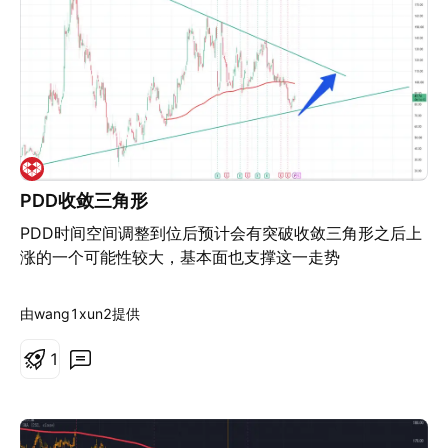
削减年度维护费用。新的专利申请则集中于混合云、半导
期。本文不构成投资建议。请自行开展研究。
体、AI和量子系统。该公司在全球拥有超过6000个AI专利
族，其高引用率构建了坚固的竞争壁垒。硬件方面也遵循
着同样的逻辑：Power S1112服务器提供了三倍于基准的
性能，效率提升了69%。IBM Autonomous Operations
解决运营问题的速度提升了15倍。而与Red Hat及
Deloitte合作构建的Project Lightwell项目，则无需强制
执行完整的升级周期即可对旧版本进行安全补丁回港支
持。 量子计算承载着最大的野心。IBM放弃了单纯追求物
PDD收敛三角形
理量子比特数量的竞赛，转而注重电路保真度。拥有120
PDD时间空间调整到位后预计会有突破收敛三角形之后上
个量子比特的Nighthawk处理器采用了218个可调耦合
涨的一个可能性较大，基本面也支撑这一走势
器，可支持复杂程度提高30%的电路。对HRL
Laboratories的挂牌收购则补充了可在1开尔文温度下运
由wang1xun2提供
行的硅自旋量子比特，大幅降低了极低温冷却开销。技术
路线图计划在2029年前推出拥有200个逻辑量子比特的
1
Starling，并在2030年代中期推出Blue Jay。与
Algorithmiq的合作已在材料化学领域展示出经过验证的量
子优势。 科学与地缘政治拼出了完整的蓝图。IBM、橡树
岭国家实验室和克利夫兰诊所利用量子硬件计算出了