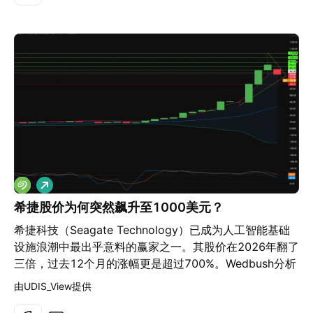
了 314%。从长远来看，管理层的目标是到 2030 年实现
要的供应链地点，而不是公开的主要收入市场。 日本对于
10 个逻辑量子比特，到 2032 年实现 100 个逻辑量子比
最近收购的 Bachan's 品牌具有战略意义，这体现在其日
特。 财务状况呈现出剧烈的两极分化。2026 年初，过去
美融合的定位以及日本味醂等原料上，但 Marzetti 目前
十二个月的年度营收为 1244 万美元，第一季度营收同比
并未将日本或任何其他外国列为重要的销售地区。 5. 主要
萎缩 80.9% 至 286 万美元。然而，预订额（Bookings）
竞争对手 竞争格局分散，包括大型包装食品公司、专业酱
却展现出截然不同的前景。第一季度预订额激增至 3340
料和烘焙食品制造商、零售商自有品牌和分销商拥有的餐
万美元，预示着未来的商业需求尚未转化为已确认的销售
饮服务品牌。 卡夫亨氏通过亨氏、卡夫和其他品牌，直接
额。本季度运营费用达到 5654 万美元，其中 2579 万美
在调味品、酱料、蛋黄酱和沙拉酱领域展开竞争。 味好美
元用于研发。流动性保持充裕，速动比率高于 21。空头
公司在零售酱料、腌料、辣酱以及品牌或定制餐饮服务风
头寸占流通股的 17.82%，即超过 6500 万股。 商业验证
味解决方案领域展开竞争。 通用磨坊，特别是通过
如今来自于知名企业客户，而非试点项目。AT&T 于 2026
Pillsbury 及其北美餐饮服务业务，在冷藏或冷冻面团和外
做
年 7 月扩大了合同，并将退火求解器嵌入实时网络系统
出烘焙产品领域展开竞争。 Marzetti 还面临着来自超市
多
中，将优化任务的时间从 60 分钟缩短至 15 秒以内。巴
希捷股价为何突然飙升至1000美元？
自有品牌和餐饮服务分销商自有品牌酱料和调味品的激烈
斯夫（BASF）将混合量子软件应用于液体灌装厂，将调度
竞争；该公司认为价格、质量、创新、品牌知名度、营销
希捷科技（Seagate Technology）已成为人工智能基础
时间从 10 小时缩短至 5 秒，同时将产品延迟率降低了
和客户服务是主要的竞争因素。 6. 影响利润增长的外部和
设施浪潮中最出乎意料的赢家之一。其股价在2026年翻了
14%。IDC 在其 2026 年量子计算评估中将 D-Wave 评
内部因素 外部因素： Marzetti 全国连锁客户的餐厅客流
三倍，过去12个月的涨幅更是超过700%。Wedbush分析
为“领导者”（Leader）。 政府需求增加了第二个稀释性较
量和菜单需求增加，消费者对方便的冷冻面包和特色酱料
师Matt Bryson将其目标价上调至1,000美元，而华尔街的
由UDIS_View提供
低的收入渠道。美国商务部签署了一份意向书，建议根据
的需求持续增长，以及大豆油、面粉、乳制品原料、包装
共识评级为“强力买入”，平均目标价为1,020美元。预计第
《芯片法案》（CHIPS Act）提供 1 亿美元资金，该资金
和运输价格下降，都可能促进利润增长。 2025 财年，多