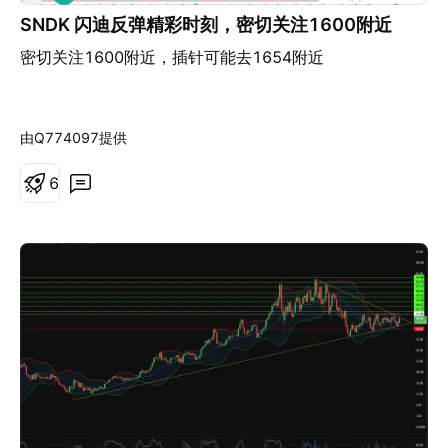
多
利润率仍面临挤压。 资产组合重组还在多条战线上继续推
是否应该继续持有。 免责声明：本文仅供信息分享与学习
SNDK 闪迪反弹精彩时刻，密切关注1600附近
进：移动集团（Mobility Group）正被分拆，并在一笔预
交流之用，不构成任何投资建议，也未考虑任何投资者的
密切关注1600附近，插针可能去1654附近
计于2027年第一季度完成的51亿美元Reverse Morris
个人财务状况、投资目标或需求。文中提及的任何历史表
Trust交易中与Dana Incorporated合并；位于英国温伯恩
现均不代表或保证未来表现。英国居民不适用于社交媒体
（Wimborne）的新增材制造中心刚刚落成；与
渠道内容。 差价合约（CFD）和点差交易属于复杂的金融
由Q774097提供
FranklinWH的合作则将伊顿的“住宅即电网”（Home as a
工具，由于杠杆作用，具有迅速产生亏损的高风险。
Grid）策略延伸到了住宅储能领域。 资本市场已经注意到
78.48% 的零售投资者账户在与本提供商交易差价合约及
6
了这一点。ETN股价今年迄今上涨了17%，在401美元附
点差交易时发生亏损。 您应认真考虑自己是否充分了解差
近交易，市盈率为39.1倍。花旗集团（Citigroup）、摩
价合约和点差交易的运作方式，以及是否有能力承担资金
根士丹利（Morgan Stanley）和加拿大皇家银行（RBC）
损失的高风险。
纷纷将目标价上调至最高500美元，看涨期权交易量在单
一交易日内猛增648%。留给投资者的悬念在于：在一个
已经计入近乎完美交付196亿美元未完工订单的高估值
下，公司的执行力能否跟上节奏？