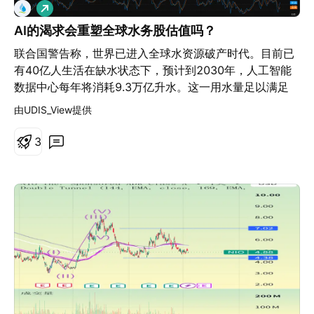
做
多
AI的渴求会重塑全球水务股估值吗？
联合国警告称，世界已进入全球水资源破产时代。目前已
有40亿人生活在缺水状态下，预计到2030年，人工智能
数据中心每年将消耗9.3万亿升水。这一用水量足以满足
13亿人的基本家庭生活需求。在此背景下，Essential
由UDIS_View提供
Utilities（纽约证券交易所代码：WTRG）的市盈率达到
20.1倍，明显高于全球水务公司14.9倍的平均水平。该公
3
司计划投资14亿美元用于基础设施建设，而PFAS（全氟
和多氟烷基物质）清理指令和监管压力正威胁着这一溢
价。市场究竟是低估了AI时代最稀缺的资产，还是买贵
了？ 技术层面的演变同样迅速。传统风冷已无法应对每块
芯片超过1千瓦的热通量，这迫使运营方转向液冷和浸没
式液冷技术，预计到2035年该市场规模将达到271亿美
元。Asetek开创性的“块上泵”（Pump-on-Block）专利到
期，引发了全球范围内免专利费的紧凑型冷板制造热潮，
洗牌了Munters、IBM和CoolIT之间的竞争格局。 与此同
时，水务网络已成为活跃的网络战场。CISA（美国网络安