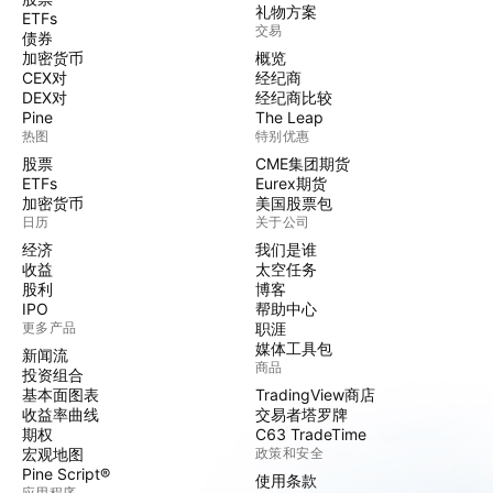
礼物方案
ETFs
交易
债券
加密货币
概览
CEX对
经纪商
DEX对
经纪商比较
Pine
The Leap
热图
特别优惠
股票
CME集团期货
ETFs
Eurex期货
加密货币
美国股票包
日历
关于公司
经济
我们是谁
收益
太空任务
股利
博客
IPO
帮助中心
更多产品
职涯
媒体工具包
新闻流
商品
投资组合
基本面图表
TradingView商店
收益率曲线
交易者塔罗牌
期权
C63 TradeTime
宏观地图
政策和安全
Pine Script®
使用条款
应用程序