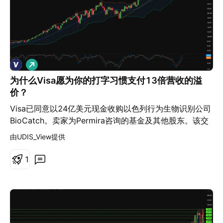
做
多
为什么Visa愿为你的打字习惯支付13倍营收的溢
价？
Visa已同意以24亿美元现金收购以色列行为生物识别公司
BioCatch。卖家为Permira咨询的基金及其他股东。该交
易尚待监管部门批准，预计将在Visa的2027财年第二季度
由UDIS_View提供
末前完成。Visa购买的是在授权前而非授权后识别欺诈的
能力。BioCatch可分析超过3000种匿名行为信号，包括
1
按键时序、触摸手势和设备操作习惯。其服务覆盖21个国
家的350多家银行客户、18亿台设备和7.6亿名用户。 商
业逻辑在于收入结构，而非交易量。账户劫持和诈骗每年
给全球经济造成超过1万亿美元的损失。生成式人工智能
使这些攻击变得更廉价、更快速且更具说服力。BioCatch