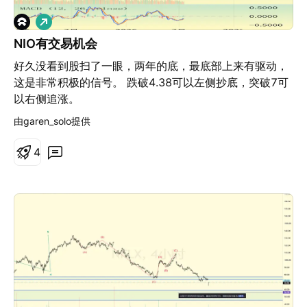
全和基础设施安全局）和FBI在2026年4月发出警告，称
做
与伊朗有关的组织正在利用面向互联网的水务控制器；中
多
国“伏特台风”（Volt Typhoon）在美军关键基础设施中保
NIO有交易机会
持潜伏；而2026年5月则出现了首起有记录的利用AI协助
好久没看到股扫了一眼，两年的底，最底部上来有驱动，
攻击水务设施的事件，目标是墨西哥蒙特雷的水务网络。
这是非常积极的信号。 跌破4.38可以左侧抄底，突破7可
地缘政治风险更是高企。埃塞俄比亚已竣工的大复兴坝可
以右侧追涨。
能使流入埃及的尼罗河水量减少高达25%，两国正在进行
由garen_solo提供
军事准备，同时红海周边正形成相抗衡的盟友阵营。包含
所有数据表格和来源的完整分析，深入剖析了这场算力、
4
水资源与地缘政治的碰撞对水务估值意味着什么。