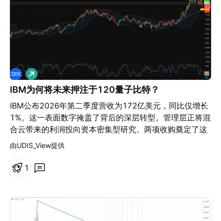
在2025年底的年度经常性收入（ARR）突破了1.85亿美
元。仅在第四季度，其新增加的ARR就超过了2000万美
元。该公司在2025年新增了90家客户，包括富国银行
（Wells Fargo）。按资产计算，美国最大的四家银行中有
三家已经在运行其软件。 BioCatch将融入Visa的增值服
务部门，这是该公司增长最快的业务板块之一。在过去五
做
年中，Visa已在技术和基础设施方面投入了超过130亿美
多
元。该公司还单独开源了其Vulnerability Agentic
IBM为何将未来押注于120量子比特？
Harness，这是一个用于发现和修复代码漏洞的人工智能
IBM公布2026年第二季度营收为172亿美元，同比仅增长
流程。现在，这两家卡组织都将安全视为一条产品线，而
1%。这一表面数字掩盖了背后的深层转型。管理层正将混
不是一项运营成本。万事达卡（Mastercard）在2024年
合云带来的利润投向资本密集型研究。两项收购奠定了这
以26.5亿美元收购了Recorded Future，而这是Visa自收
一战略格局：IBM出态64亿美元收购HashiCorp以主导多
由UDIS_View提供
购Featurespace以来规模最大的安全交易。 执行风险值
云自动化，随后又收购Confluent以加速企业级实时人工
得关注。收购价格大约是年度经常性收入的13倍，这几乎
智能。企业客户目前正将预算重新分配至专有软件、定制
1
没有给增长受挫留出容错空间。多司法管辖区的监管审查
化AI和云自动化领域，而IBM正好准确切入这一支出转型
可能会将交易完成时间拖延至2027年。跨国数据法规限制
的浪潮。 该公司在知识产权方面同样保持着严谨纪律。在
了生物识别信号在市场之间的传输方式。全球网络安全人
2020年退出竞争之前，IBM曾连续29年蝉联美国专利申请
才的短缺增加了扩展该平台所需的成本。不过，Visa仍以
量榜首。如今，领导层选择出售非战略性的历史专利，并
强劲的资产负债表和具备防御力的战略方向进入这一周