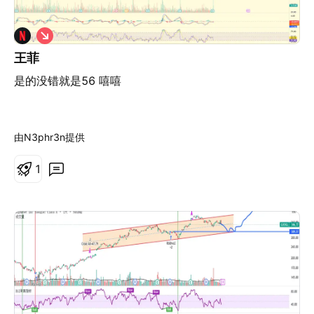
做
空
王菲
是的没错就是56 嘻嘻
由N3phr3n提供
1