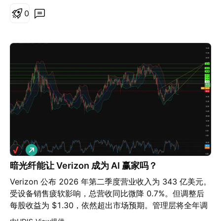
动的变化可能会增加成本或限制供应。 竞争压力可能迫使
观点同样值得重视。希捷目前的市盈率为69倍，远高于硬
经失守的重要技术位运行。 不同以往的技术面格局 特斯
0
马泽蒂降低价格或增加促销支出，而零售商的整合和自有
件行业的普遍标准，不过其0.5的PEG比率表明增长仍能支
拉此次财报令市场失望，原因不止一项。虽然营收表现优
品牌的扩张可能会削弱马泽蒂的谈判地位。 如果餐厅顾客
撑这一溢价。Sandisk在2026年初的季度收入上超越了希
于市场预期，但利润率大幅下滑、自由现金流转负，以及
更注重价格较低的菜单产品，或者消费者转向减少糖、钠
捷，并在企业级闪存需求暴增的推动下实现了61%的净利
AI 相关支出显著增加，迫使投资者重新评估公司长期愿景
或整体食物摄入量（包括与减肥药物相关的变化），则需
润率。随着闪存成本的下降，长期来看可能会侵蚀近线硬
与短期盈利能力之间的平衡。 这种重新定价几乎立即反映
求也可能下降。 食品安全、标签和环境法规增加了合规性
盘的市场份额。监管历史也是隐患，包括因违规向华为出
在股价走势上。 特斯拉日线K线图 过往表现并不代表未来
和召回风险。 内部弱点： 客户和合作伙伴集中度较高：
货而被BIS处以创纪录的3亿美元罚款，以及在2026年达
结果。 特斯拉并未在首个明显支撑区吸引买盘，反而一路
Chick-fil-A 相关销售额占 2025 财年合并收入的 29%，
成的1.75亿美元股东诉讼和解。HAMR技术的完美执行仍
跌破多个重要价位，包括 4 月低点。此次下跌伴随着今年
而沃尔玛占 19%。 任何一方关系的减弱都可能对利用率
是决定性的变量。
以来最显著的成交量放大之一，显示市场参与广泛，而非
和收益产生重大影响。 一些重要的零售产品依赖于固定期
仅是短暂的恐慌性抛售。 后续走势同样值得关注。股价在
限的许可协议，这些协议可能会终止或不再续签。 巴坎的
跳空下跌后并未出现强劲反弹，反而在周四交易时段持续
收购带来了整合和执行风险，部分资金来自 2 亿美元的定
走低，并以当日低点附近收盘。买盘承接意愿不足，显示
期贷款，这增加了利息支出并降低了资产负债表的灵活
做
市场目前正逐渐接受较低的价格区间，而非将此次下跌视
性。 Marzetti 还在人员、信息技术和收购活​​动方面投入
多
为过度反应。 下一次反弹，或许才是真正的交易机会 下
暗光纤能让 Verizon 成为 AI 赢家吗？
更多资金；2026 年 3 月季度的销售、一般及行政费用增
一波反弹的表现，很可能比财报跳空本身更具参考价值。
长了 9.5%，导致报告的营业收入下降，尽管毛利润有所
Verizon 公布 2026 年第二季度营业收入为 343 亿美元。
当市场真正完成重新定价时，价格通常不会一路直线收复
提高。 生产中断、网络安全事件、产品召回或创新失败都
受设备销售疲软影响，总营收同比微降 0.7%。但调整后
失地。更常见的情况是先进入整理，再观察买方是否愿意
可能进一步降低盈利能力。 8. 管理层稳定性 过去五年的
每股收益为 $1.30，依然超出市场预期。管理层将全年调
在更高价位承接卖压，或卖方是否仍将每一次反弹视为降
高管变动： 高管团队一直非常稳定。 大卫·A. Ciesinski
整后每股收益指引上调至 $4.99 至 $5.04 之间。90 亿美