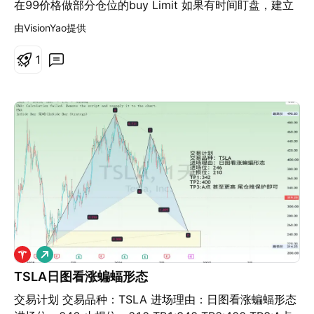
在99价格做部分仓位的buy Limit 如果有时间盯盘，建立
持仓的关键位置在日线形态确认收饱满的看涨吞没形态做
由VisionYao提供
做一次试验型多单，切忌一次将所有想要投资在该股票的
资金一次性减仓买入。
1
做
多
TSLA日图看涨蝙蝠形态
交易计划 交易品种：TSLA 进场理由：日图看涨蝙蝠形态