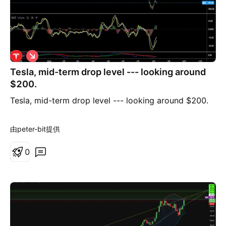
做
空
Tesla, mid-term drop level --- looking around
$200.
Tesla, mid-term drop level --- looking around $200.
由peter-bit提供
0