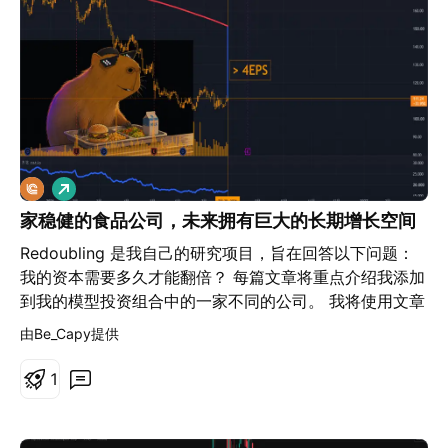
FLiBe熔盐的九种分子构型。该熔盐用于在核聚变反应堆
内部育成氚燃料，而传统计算方法在测量其结合能时存在
10%的误差。混合量子超级计算彻底消除了这一误差。如
今，华盛顿已将先进计算视为国家主权资产。IBM则以
Anderon量子晶圆代工厂以及收购国防咨询公司SiXworks
作为回应。温和的营收增长曲线背后，隐藏着一家围绕利
润率、竞争壁垒和国家战略优先级重塑自身的企业。
做
多
家稳健的食品公司，未来拥有巨大的长期增长空间
Redoubling 是我自己的研究项目，旨在回答以下问题：
我的资本需要多久才能翻倍？ 每篇文章将重点介绍我添加
到我的模型投资组合中的一家不同的公司。 我将使用文章
发布当天最后一个日线收盘价作为交易价格。 我将根据基
由Be_Capy提供
本面分析做出所有决定。 此外，我不会在计算中使用杠
杆，但我会将我的资本减少佣金（每笔交易 0.1%）和税
1
收（20% 的资本利得税和 25% 的股息税）。 要了解公司
股票的当前价格，只需点击图表上的播放按钮即可。 但请
仅将这些内容用于教育目的。 需要说明的是，这并非投资