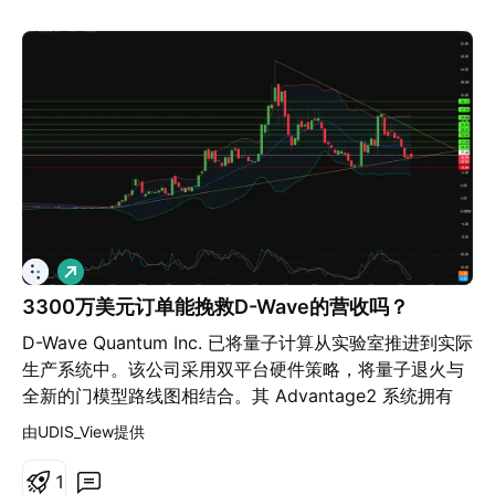
的定期合同。 3. 旗舰产品或服务 主要自有品牌包括：
Marzetti 沙拉酱、蘸酱和餐饮服务酱料；纽约面包房冷冻
蒜蓉面包和面包丁；舒伯特姐妹冷冻餐包；Cardini's 和
Girard's 沙拉酱；查塔姆村面包丁；以及 Marzetti 冷冻
意大利面。 授权产品包括 Chick-fil-A 的酱料和沙拉酱、
Olive Garden 的沙拉酱、Buffalo Wild Wings、Arby's
和 Subway 的酱料，以及 Texas Roadhouse 的牛排酱和
冷冻面包卷。 2025 财年，餐饮服务用调味品和酱料占公
司总销售额的 35%；零售常温保存的调味品、酱料和面包
丁占 23%；零售冷冻面包占 20%；餐饮服务用冷冻面包
做
和其他产品占 12%；冷藏零售调味品和蘸酱占 10%。
多
Marzetti 于 2026 年 5 月 1 日新增了 Bachan's 日式烧
3300万美元订单能挽救D-Wave的营收吗？
烤酱；截至 2025 年 12 月 31 日的十二个月内，
D-Wave Quantum Inc. 已将量子计算从实验室推进到实际
Bachan's 的销售额约为 8700 万美元。 4. 业务重点国家
生产系统中。该公司采用双平台硬件策略，将量子退火与
美国是马泽蒂最重要的市场：该公司表示，净销售额主要
全新的门模型路线图相结合。其 Advantage2 系统拥有
来自国内，截至 2025 财年末，其 14 家公司自营食品工
4,400 多个超导量子比特，并将物理噪声降低了 75%。
厂均位于美国，而且绝大多数零售和餐饮服务产品都是通
由UDIS_View提供
Leap 云平台为 40 多个国家的用户提供服务，正常运行时
过美国销售团队、经纪人和分销商销售的。 有些产品由美
间达 99.9%，该平台上 Advantage2 的使用量同比增长
1
国、加拿大和欧洲的第三方制造，因此加拿大和欧洲是次