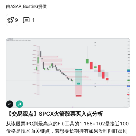
（Zero-Trust）的专用 5G 网络目前已服务于多个战略国
推进先进存储半导体长期供应合作，规模约7500亿美元。
致资金迅速亏损。 78.48%的零售投资者账户在与本提供
增长；然而，总收入的长期稳定增长、强劲的应收账款周
由ASAP_BustinG提供
防基地。在国际方面，与 BT Group 成立的 50:50 合资企
黄仁勋也提及与SK的合作规模可达5000亿美元量级，并
商交易差价合约及点差交易时蒙受亏损。 您应充分了解差
转率、有利的债务收入比以及稳健的经营、投资和融资现
业将 BT International 与 Verizon 的企业有线业务部门合
涉及芯片/记忆体设计合作、对NAVER等投资。 三星电子
价合约及点差交易的运作方式，并审慎评估自己是否有能
9
1
金流表明其财务状况稳健。 股本回报率和毛利率的长期增
并。该平台为 180 个国家的 3000 多家跨国客户提供服
与博通签署MOU，围绕先进存储供应及AI芯片晶圆代工合
力承担资金损失的高风险。
长，以及强劲的存货收入比率、流动比率和利息保障倍数
务，年营收约为 40 亿美元。Verizon 向 BT 支付了 6.25
作，规模约2000亿美元。 额外涉及约5GW规模数据中心
指标，进一步支持了我的积极评估，尽管疲弱的运营费用
亿美元的对价平衡款以完成交割。 汽车互联验证了该技术
建设、约200万颗GPU供应相关投资合作等。 【2】海力
率和应付账款周转天数缺乏进展需要谨慎对待。 该公司市
栈的商业价值。Verizon 为美国的新款宝马（BMW）和
士Q2季度财报时间：7月29日（周三）上午9:00，对应美
盈率为 16.7，估值看起来可以接受。 目前没有任何可能
MINI 车辆提供 5G 和 LTE 服务，由 KDDI 负责平台管
东时间约7月28日晚上。 无可厚非，周末的这个消息对下
威胁公司稳定或导致公司破产的重大消息。 考虑到分散系
理。该部署基于符合 3GPP Release 16 标准的全国性 5G
周海力士以及整个半导体都有积极的推动作用，那么存储
数为 20，且当前股价与年度平均每股收益 (EPS) 的偏差
独立组网（SA）核心网运行，可为对延迟敏感的应用提供
大考也将在周三揭晓，在Q2数据尘埃落定之前，刚好出现
超过 4 倍，以最近一个交易日的收盘价将我 5% 的资金配
未来的网络切片（Network Slicing）功能。专利活动主要
了一个很难拒绝的做多moment。 来看下技术面，经过周
置到该公司看起来是合理的，同时保持了仓位的平衡。
集中在 5G 核心网编排、虚拟化 RAN（vRAN）和自愈网
五的持续打压，当前海力士价格已经回落到153附近，这
络功能方面。目前的投资疑问在于，市场是否仍将
里是小时线级别的需求区位置，也是赛福形态的D点，据
Verizon 定价为一家成熟的无线运营商，而非一家数字基
此向上做多盈亏比合适且性价比高，短线压力160，更上
础设施提供商。
做
方165-168重点关注突破情况。
多
【交易观点】SPCX火箭股票买入点分析
从该股票IPO到最高点的Fib工具的1.168=102是接近100
价格是技术面关键点，若想要长期持有如果没时间盯盘则