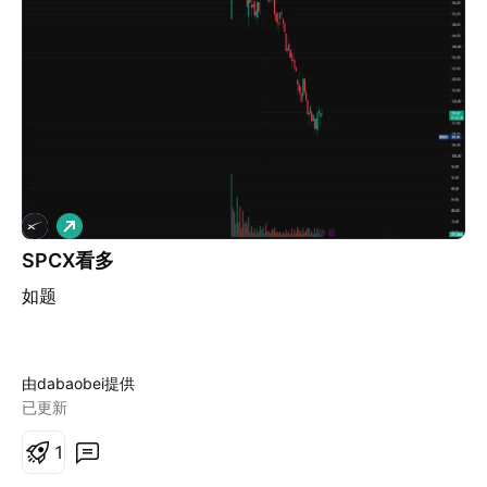
建议。 公司概况 1. 主要业务领域 马泽蒂公司是一家美国
特色食品制造商，通过两个可报告部门开展业务：零售和
餐饮服务。 零售业务占 2025 财年销售额的 53%，向超
市、大型零售商和仓储式会员店供应常温保存和冷藏的调
味品、酱汁、蘸酱、面包丁、冷冻蒜蓉面包和餐包。 食品
服务业务占 47%，主要为全国连锁餐厅和食品服务分销商
开发和生产定制配方的酱汁、调味品、冷冻面包、卷饼和
意大利面。 2025财年合并净销售额约为19.1亿美元，其
做
中零售业务10亿美元，餐饮服务业务9.057亿美元。 2. 商
多
业模式 Marzetti 结合了 B2C 品牌包装食品销售、授权品
SPCX看多
牌制造和营销以及 B2B 餐饮服务生产。 在零售方面，该
如题
公司通过销售自有品牌产品、根据独家餐厅品牌授权生产
的产品以及相对少量的零售商自有品牌产品获得收入。 在
餐饮服务领域，大部分收入来自向全国连锁餐厅供应的定
由dabaobei提供
制和自有品牌产品（通常通过分销商），以及向餐饮服务
已更新
运营商销售的 Marzetti 品牌产品。 因此，增长取决于零
售渠道、消费者需求、与餐厅客户的菜单方案、授权关
1
系、产品创新、定价和生产规模，而不是订阅或类似软件