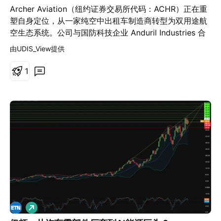
阻力位之上。 特斯拉四小时K线图 过往表现并非未来业绩
Archer Aviation（纽约证券交易所代码：ACHR）正在重
的可靠指标。 三个月后，特斯拉再次出现看似教科书般的
塑自身定位，从一家纯空中出租车制造商转型为双用途航
突破。这一次，催化因素是市场对其 Robotaxi（自动驾
空生态系统。公司与国防科技企业 Anduril Industries 合
驶出租车）计划的利好消息。股价再次突破阻力位、吸引
作，推出了名为“Thunder”的第5组（Group 5）自主攻击
由UDIS_View提供
买盘进场，并快速创下新高。 特斯拉四小时K线图 过往表
旋翼机。该机型基于 Archer 民用飞机的混合动力电动架
现并非未来业绩的可靠指标。 乍看之下，这两笔交易几乎
构打造。在范堡罗国际航展公布该消息后，投资者反应热
1
如出一辙。两者都有利好消息支撑、都果断突破阻力位，
烈，股价大涨近 20%，尽管该股票今年累计仍大幅下跌。
也都展现出强劲的初始动能。然而，真正的差异是在突破
该国防机型可搭载包括“海尔法”（Hellfire）导弹在内的重
之后才逐渐显现。 9 月的突破持续吸引买盘，并稳守原有
型武器集，并可装入标准集装箱以实现快速战场部署；至
阻力位之上；12 月的突破则很快失去动能，最终跌回突
关重要的是，它绕过了困扰 Archer 商业时间表的 FAA 多
破区间之下。 这样的对比也说明了，资深交易者不会在突
年期客运认证流程。 财务背景解释了为什么这一捷径如此
破发生后就认为交易已经完成，而是会持续观察突破是否
重要。2026 年第一季度，Archer 仅产生 160 万美元的
仍然有效。 先了解突破背后的催化因素 技术面突破很少
收入，高于上一季度的 30 万美元，并超出分析师预期的
是凭空发生的。虽然价格走势决定了进场时机，但了解推
约 90 万美元；但由于研发和认证支出加速，净亏损扩大
动行情的原因，能够提供重要的市场背景。 9 月的突破来
至 2.177 亿美元。调整后 EBITDA 亏损为 1.725 亿美
自市场对特斯拉能源业务前景改善的期待；12 月则受到
元，处于管理层指导范围内。公司仍拥有约 18 亿美元的
Robotaxi 题材带动。虽然任何催化因素都无法保证突破
流动资金，按目前的资金消耗率，可支持约两年半的运
一定成功，但它至少能够解释，为什么市场愿意以更高的
做
营。与 Anduril 的合作提供了一条无需通过 FAA 的更快收
多
价格买入。 因此，在交易任何突破之前，不妨先问自己一