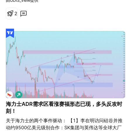
由UDIS_View提供
低仓位的机会。 如果特斯拉开始在上周低点附近横向整
自 2016 年 4 月起担任总裁，自 2017 年 7 月起担任首
元的成本转型计划按计划推进。2026 年的资本支出指引
理，并维持一连串波动幅度相对有限的交易日，则意味着
席执行官。 托马斯·K. 自 2019 年以来，皮戈特曾担任首
在 160 亿至 165 亿美元之间。在上半年回购了 35 亿美
2
市场正逐步接受此次跌破关键支撑，而非将其视为假跌
席财务官、副总裁和助理秘书。 从 2021 年到 2026 年 7
元的股票后，董事会将 2026 年的股票回购目标提高至
破。这类价格行为将提高市场只是暂时休整、随后再次向
月，首席执行官和首席财务官都没有发生变化。 重大的治
45 亿美元。零售后付费手机净增用户数创下五年新高。
下测试的可能性。 已经跌破的 4 月低点，如今将成为最
理结构转变发生在董事会主席层面：约翰·B. 小格拉赫担任
更引人注目的故事发生在基础设施层。Verizon 与谷歌签
重要的技术参考位置。过去的支撑往往会在反弹过程中转
执行主席直至 2023 年 12 月退休，之后长期担任独立董
署了一份价值超过 10 亿美元的暗光纤（Dark Fiber）协
变为重要阻力，因此该区域很可能成为空方重新掌握主导
事的艾伦·F·格拉赫接任。 此前担任首席独立董事的哈里斯
议。谷歌租赁未点亮的纤芯并接入自己的光学设备，从而
权的位置。若反弹无法有效站上该水平，将进一步确认目
出任董事长。 首席执行官和董事长职位仍然分开。 战略
保持端到端的控制权。Verizon 则以极低的增量运营成本
前的空头结构。 相反，如果股价能够强势重新收复 4 月
和文化影响： CEO 和 CFO 的持续性得到了资本配置、许
实现了闲置产能的变现。首席执行官丹·舒尔曼（Dan
低点，则将是多方重新取得控制权的重要信号，也可能迫
可扩张、成本削减和以食品为中心的投资组合发展的支
Schulman）预计，年底前还将签订多份价值数项数十亿
使押注进一步下跌的市场参与者重新评估当前趋势的强
持。 在同一支高级管理团队的领导下，该公司收购了亚特
美元的基础设施合同。传统的中心机房正在被改造为边缘
度。 因此，与其将焦点放在财报本身，不如持续观察市场
兰大工厂，关闭了效率较低的米尔皮塔斯工厂，将公司名
推理站点，以缩短终端用户附近 AI 工作负载的延迟。与
在这些前支撑位附近的价格反应。相较于引发此次行情的
称从兰开斯特殖民地改为马泽蒂，并完成了对巴坎的4亿
亚马逊云科技（AWS）和微软的合作进一步扩大了这一边
财报标题，这些价格行为更能反映市场真正的交易信心。
做
美元收购。 此次主席更迭标志着公司治理结构的转变，从
缘布局。 主权与国防需求构成了第二个增长极。美国国防
多
免责声明：本文仅供信息分享与学习参考之用，不构成任
由前首席执行官兼主要家族股东担任执行主席，转变为由
部在 Spiral 4 项目下选择 Verizon 提供先进的无线移动服
海力士ADR需求区看涨赛福形态已现，多头反攻时
何投资建议，亦未考虑任何投资者的个人财务状况或投资
具有丰富包装食品和消费者营销经验的独立主席。 该公司
务。一项价值 9800 万美元的国防部合同延长项目涵盖了
刻！
目标。文中涉及的任何历史业绩信息，均不代表未来表现
并未量化文化影响，但其提交的文件表明，新架构旨在加
安全的点对点连接。美国海岸警卫队则单独签发了一份价
关于海力士的两个事件驱动： 【1】李在明访问硅谷并推
或投资结果。社交媒体内容不适用于英国居民。 差价合约
强独立监督，同时保持管理层的战略连续性。 为什么这家
值 6600 万美元的 EIS 任务订单。基于零信任架构
动约9500亿美元级别合作：SK集团与英伟达等全球大厂
（CFD）及点差交易属于高风险的杠杆金融产品，可能导
公司被纳入我的模型投资组合？ 是的，目前每股收益没有