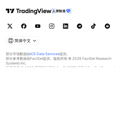
人类制造
简体中文
部分市场数据由
ICE Data Services
提供。
部分参考数据由FactSet提供。版权所有 © 2026 FactSet Research
Systems Inc.
版权所有 © 2026 美国银行家协会。CUSIP数据库由FactSet Research
Systems Inc.提供。保留所有权利。
SEC文件和其他文件由
Quartr
提供。
© 2026 TradingView, Inc.
不仅是产品
工具和订阅
超级图表
功能特色
筛选器
价格
市场数据
股票
礼物方案
ETFs
交易