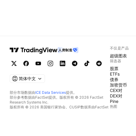
不仅是产品
人类制造
超级图表
筛选器
股票
ETFs
简体中文
债券
加密货币
CEX对
部分市场数据由
ICE Data Services
提供。
DEX对
部分参考数据由FactSet提供。版权所有 © 2026 FactSet
Pine
Research Systems Inc.
热图
版权所有 © 2026 美国银行家协会。CUSIP数据库由FactSet
Research Systems Inc.提供。保留所有权利。
股票
SEC文件和其他文件由
Quartr
提供。
ETFs
© 2026 TradingView, Inc.
加密货币
日历