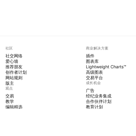
社区
商业解决方案
社交网络
插件
爱心墙
图表库
推荐朋友
Lightweight Charts™
创作者计划
高级图表
网站规则
交易平台
版主
成长机会
观点
广告
交易
经纪业务集成
教学
合作伙伴计划
编辑精选
教育计划
PINE脚本
指标和策略
大师
自由开发人员
付费空间