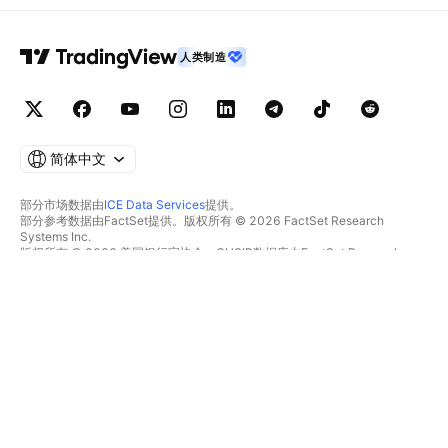
人类制造
简体中文
部分市场数据由
ICE Data Services
提供。
部分参考数据由FactSet提供。版权所有 © 2026 FactSet Research
Systems Inc.
版权所有 © 2026 美国银行家协会。CUSIP数据库由FactSet Research
Systems Inc.提供。保留所有权利。
SEC文件和其他文件由
Quartr
提供。
© 2026 TradingView, Inc.
不仅是产品
工具和订阅
超级图表
功能特色
筛选器
价格
市场数据
股票
礼物方案