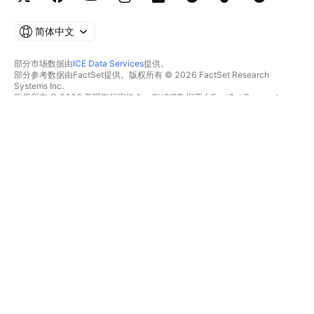
简体中文
部分市场数据由
ICE Data Services
提供。
部分参考数据由FactSet提供。版权所有 © 2026 FactSet Research
Systems Inc.
版权所有 © 2026 美国银行家协会。CUSIP数据库由FactSet Research
Systems Inc.提供。保留所有权利。
SEC文件和其他文件由
Quartr
提供。
© 2026 TradingView, Inc.
不仅是产品
工具和订阅
超级图表
功能特色
筛选器
价格
市场数据
股票
礼物方案
ETFs
交易
债券
加密货币
概览
CEX对
经纪商
DEX对
经纪商比较
Pine
The Leap
热图
特别优惠