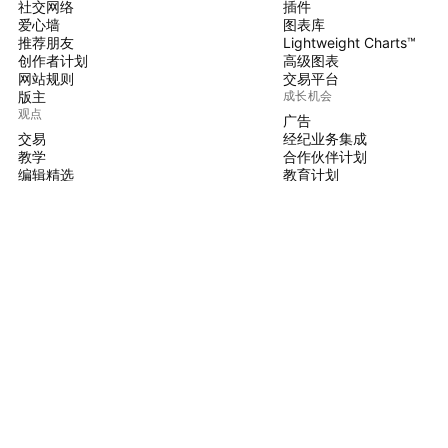
社交网络
插件
爱心墙
图表库
推荐朋友
Lightweight Charts™
创作者计划
高级图表
网站规则
交易平台
版主
成长机会
观点
广告
交易
经纪业务集成
教学
合作伙伴计划
编辑精选
教育计划
PINE脚本
指标和策略
大师
自由开发人员
付费空间