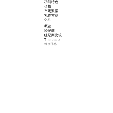
功能特色
价格
市场数据
礼物方案
交易
概览
经纪商
经纪商比较
The Leap
特别优惠
CME集团期货
Eurex期货
美国股票包
关于公司
我们是谁
太空任务
博客
帮助中心
职涯
媒体工具包
商品
TradingView商店
交易者塔罗牌
C63 TradeTime