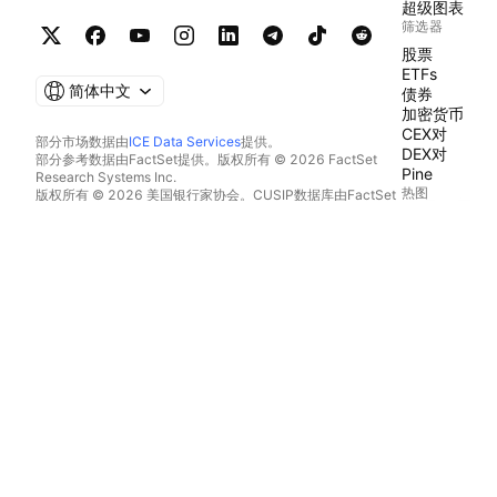
超级图表
筛选器
股票
ETFs
简体中文
债券
加密货币
CEX对
部分市场数据由
ICE Data Services
提供。
DEX对
部分参考数据由FactSet提供。版权所有 © 2026 FactSet
Pine
Research Systems Inc.
热图
版权所有 © 2026 美国银行家协会。CUSIP数据库由FactSet
Research Systems Inc.提供。保留所有权利。
股票
SEC文件和其他文件由
Quartr
提供。
ETFs
© 2026 TradingView, Inc.
加密货币
日历
经济
收益
股利
IPO
更多产品
新闻流
投资组合
基本面图表
收益率曲线
期权