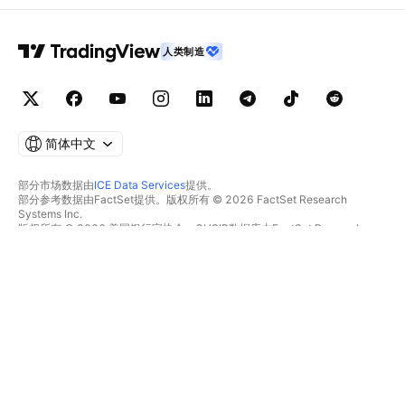
人类制造
简体中文
部分市场数据由
ICE Data Services
提供。
部分参考数据由FactSet提供。版权所有 © 2026 FactSet Research
Systems Inc.
版权所有 © 2026 美国银行家协会。CUSIP数据库由FactSet Research
Systems Inc.提供。保留所有权利。
SEC文件和其他文件由
Quartr
提供。
© 2026 TradingView, Inc.
不仅是产品
工具和订阅
超级图表
功能特色
筛选器
价格
市场数据
股票
礼物方案