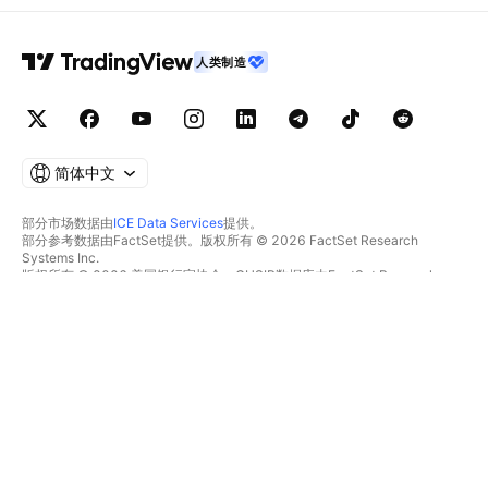
人类制造
简体中文
部分市场数据由
ICE Data Services
提供。
部分参考数据由FactSet提供。版权所有 © 2026 FactSet Research
Systems Inc.
版权所有 © 2026 美国银行家协会。CUSIP数据库由FactSet Research
Systems Inc.提供。保留所有权利。
SEC文件和其他文件由
Quartr
提供。
© 2026 TradingView, Inc.
不仅是产品
工具和订阅
超级图表
功能特色
筛选器
价格
市场数据
股票
礼物方案