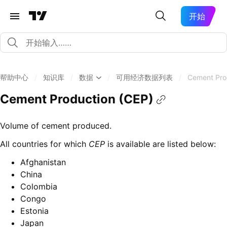
开始
帮助中心
/
知识库
/
数据
/
可用经济数据列表
/
Cement Pro
Cement Production (CEP)
Volume of cement produced.
All countries for which
CEP
is available are listed below:
Afghanistan
China
Colombia
Congo
Estonia
Japan