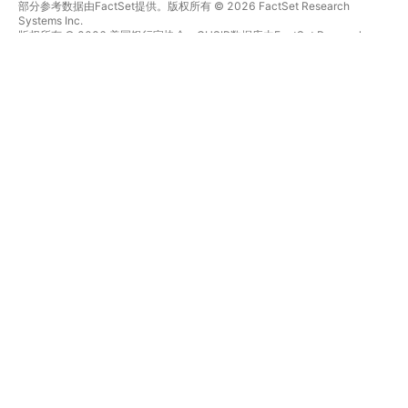
部分参考数据由FactSet提供。版权所有 © 2026 FactSet Research
Systems Inc.
版权所有 © 2026 美国银行家协会。CUSIP数据库由FactSet Research
Systems Inc.提供。保留所有权利。
SEC文件和其他文件由
Quartr
提供。
© 2026 TradingView, Inc.
不仅是产品
工具和订阅
超级图表
功能特色
筛选器
价格
市场数据
股票
礼物方案
ETFs
交易
债券
加密货币
概览
CEX对
经纪商
DEX对
经纪商比较
Pine
The Leap
热图
特别优惠
股票
CME集团期货
ETFs
Eurex期货
加密货币
美国股票包
日历
关于公司
经济
我们是谁