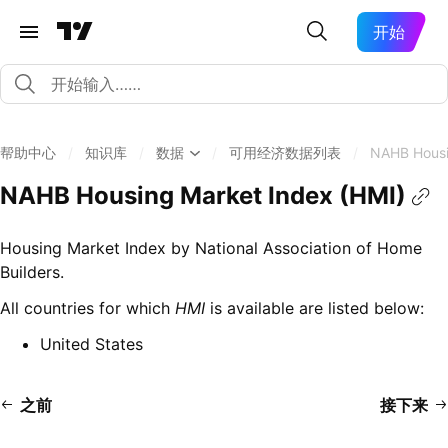
开始
帮助中心
/
知识库
/
数据
/
可用经济数据列表
/
NAHB Housi
NAHB Housing Market Index (HMI)
Housing Market Index by National Association of Home
Builders.
All countries for which
HMI
is available are listed below:
United States
之前
接下来