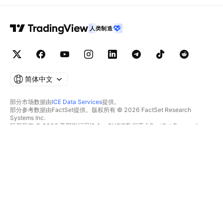
人类制造
简体中文
部分市场数据由
ICE Data Services
提供。
部分参考数据由FactSet提供。版权所有 © 2026 FactSet Research
Systems Inc.
版权所有 © 2026 美国银行家协会。CUSIP数据库由FactSet Research
Systems Inc.提供。保留所有权利。
SEC文件和其他文件由
Quartr
提供。
© 2026 TradingView, Inc.
不仅是产品
工具和订阅
超级图表
功能特色
筛选器
价格
市场数据
股票
礼物方案