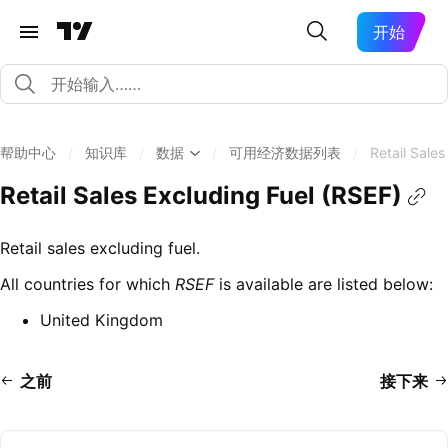
开始
帮助中心
/
知识库
/
数据
/
可用经济数据列表
/
Retail Sale
Retail Sales Excluding Fuel (RSEF)
Retail sales excluding fuel.
All countries for which
RSEF
is available are listed below:
United Kingdom
之前
接下来