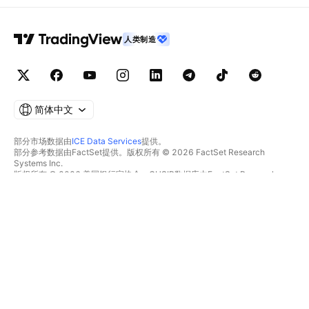
人类制造
简体中文
部分市场数据由
ICE Data Services
提供。
部分参考数据由FactSet提供。版权所有 © 2026 FactSet Research
Systems Inc.
版权所有 © 2026 美国银行家协会。CUSIP数据库由FactSet Research
Systems Inc.提供。保留所有权利。
SEC文件和其他文件由
Quartr
提供。
© 2026 TradingView, Inc.
不仅是产品
工具和订阅
超级图表
功能特色
筛选器
价格
市场数据
股票
礼物方案