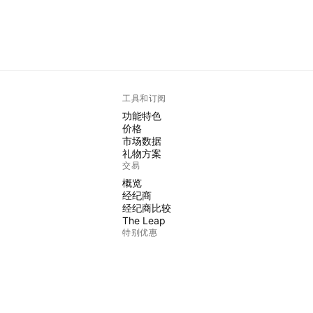
工具和订阅
功能特色
价格
市场数据
礼物方案
交易
概览
经纪商
经纪商比较
The Leap
特别优惠
CME集团期货
Eurex期货
美国股票包
关于公司
我们是谁