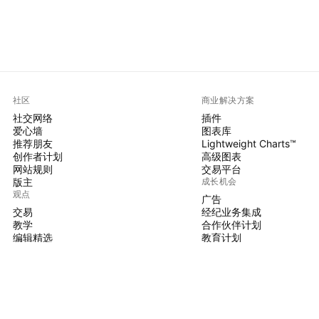
社区
商业解决方案
社交网络
插件
爱心墙
图表库
推荐朋友
Lightweight Charts™
创作者计划
高级图表
网站规则
交易平台
版主
成长机会
观点
广告
交易
经纪业务集成
教学
合作伙伴计划
编辑精选
教育计划
PINE脚本
指标和策略
大师
自由开发人员
付费空间