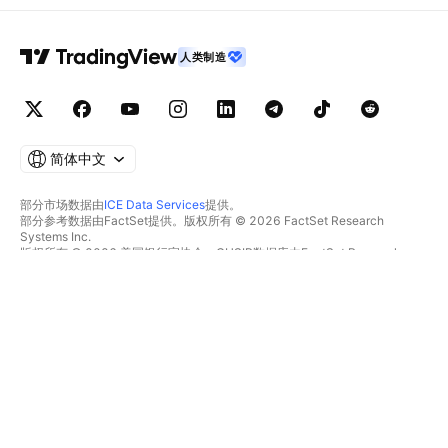
人类制造
简体中文
部分市场数据由
ICE Data Services
提供。
部分参考数据由FactSet提供。版权所有 © 2026 FactSet Research
Systems Inc.
版权所有 © 2026 美国银行家协会。CUSIP数据库由FactSet Research
Systems Inc.提供。保留所有权利。
SEC文件和其他文件由
Quartr
提供。
© 2026 TradingView, Inc.
不仅是产品
工具和订阅
超级图表
功能特色
筛选器
价格
市场数据
股票
礼物方案