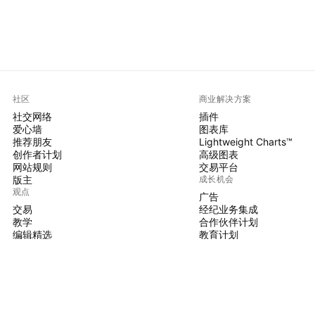
社区
商业解决方案
社交网络
插件
爱心墙
图表库
推荐朋友
Lightweight Charts™
创作者计划
高级图表
网站规则
交易平台
版主
成长机会
观点
广告
交易
经纪业务集成
教学
合作伙伴计划
编辑精选
教育计划
PINE脚本
指标和策略
大师
自由开发人员
付费空间