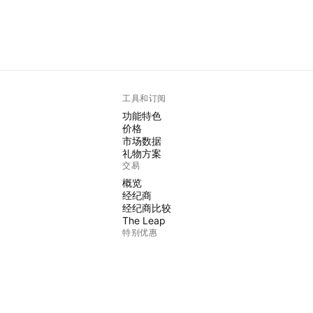
工具和订阅
功能特色
价格
市场数据
礼物方案
交易
概览
经纪商
经纪商比较
The Leap
特别优惠
CME集团期货
Eurex期货
美国股票包
关于公司
我们是谁