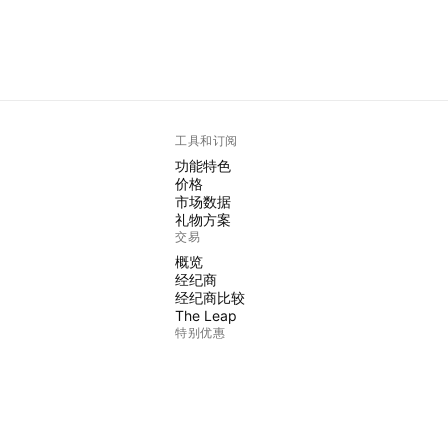
工具和订阅
功能特色
价格
市场数据
礼物方案
交易
概览
经纪商
经纪商比较
The Leap
特别优惠
CME集团期货
Eurex期货
美国股票包
关于公司
我们是谁