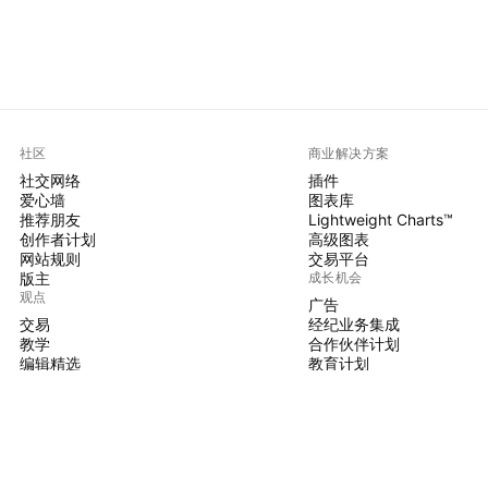
社区
商业解决方案
社交网络
插件
爱心墙
图表库
推荐朋友
Lightweight Charts™
创作者计划
高级图表
网站规则
交易平台
版主
成长机会
观点
广告
交易
经纪业务集成
教学
合作伙伴计划
编辑精选
教育计划
PINE脚本
指标和策略
大师
自由开发人员
付费空间