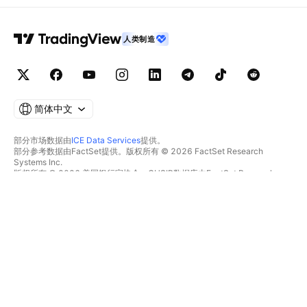
人类制造
简体中文
部分市场数据由
ICE Data Services
提供。
部分参考数据由FactSet提供。版权所有 © 2026 FactSet Research
Systems Inc.
版权所有 © 2026 美国银行家协会。CUSIP数据库由FactSet Research
Systems Inc.提供。保留所有权利。
SEC文件和其他文件由
Quartr
提供。
© 2026 TradingView, Inc.
不仅是产品
工具和订阅
超级图表
功能特色
筛选器
价格
市场数据
股票
礼物方案