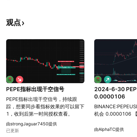
观点
做
做
空
多
PEPE指标出现干空信号
2024-6-30 P
0.0000106
PEPE指标出现干空信号，持续跟
踪，想要同步看指标效果的可以留下
BINANCE:PEPEU
1，收到后第一时间授权查看。
机会 0.000010
道机会】 感恩点赞 
由strongJaguar7450提供
的信息仅作学习记
由AlphaTC提供
已更新
议。 在任何投资决