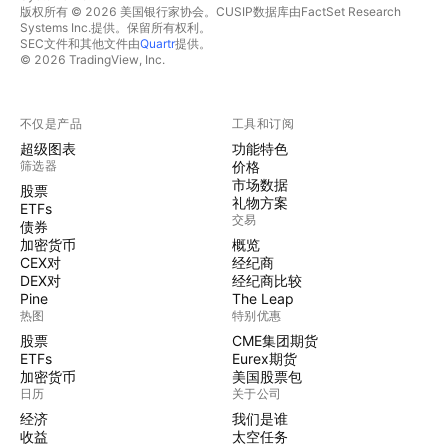
版权所有 © 2026 美国银行家协会。CUSIP数据库由FactSet Research
Systems Inc.提供。保留所有权利。
SEC文件和其他文件由
Quartr
提供。
© 2026 TradingView, Inc.
不仅是产品
工具和订阅
超级图表
功能特色
筛选器
价格
市场数据
股票
礼物方案
ETFs
交易
债券
加密货币
概览
CEX对
经纪商
DEX对
经纪商比较
Pine
The Leap
热图
特别优惠
股票
CME集团期货
ETFs
Eurex期货
加密货币
美国股票包
日历
关于公司
经济
我们是谁
收益
太空任务