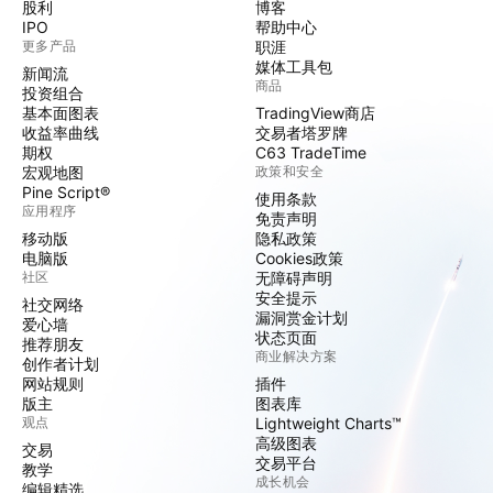
股利
博客
IPO
帮助中心
更多产品
职涯
媒体工具包
新闻流
商品
投资组合
基本面图表
TradingView商店
收益率曲线
交易者塔罗牌
期权
C63 TradeTime
宏观地图
政策和安全
Pine Script®
使用条款
应用程序
免责声明
移动版
隐私政策
电脑版
Cookies政策
社区
无障碍声明
安全提示
社交网络
漏洞赏金计划
爱心墙
状态页面
推荐朋友
商业解决方案
创作者计划
网站规则
插件
版主
图表库
观点
Lightweight Charts™
高级图表
交易
交易平台
教学
成长机会
编辑精选