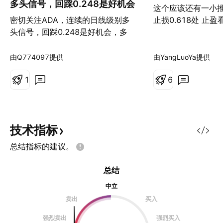
多头信号，回踩0.248是好机会
这个应该还有一小推
密切关注ADA，连续的日线级别多
止损0.618处 止盈
头信号，回踩0.248是好机会，多
由Q774097提供
由YangLuoYa提供
1
6
技术指标
总结指标的建议。
总结
中立
卖出
买入
强烈卖出
强烈买入