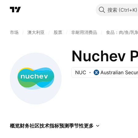
搜索
市场
/
澳大利亚
/
股票
/
非耐用消费品
/
食品：肉/鱼/乳
Nuchev P
NUC
Australian Secu
概览
财务
社区
技术指标
预测
季节性
更多