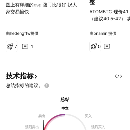
整
图上有详细的esp 盈亏比很好 祝大
家交易愉快
ATOMBTC 现价41.
（建议40.5-42） 
43.87/47.75/56.
38.57-38.97 /3%
由hedengftw提供
由pnamini提供
7
1
0
技术指标
总结指标的建议。
总结
中立
卖出
买入
强烈卖出
强烈买入