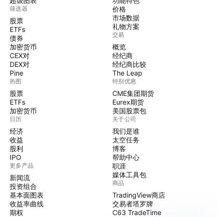
超级图表
功能特色
筛选器
价格
市场数据
股票
礼物方案
ETFs
交易
债券
加密货币
概览
CEX对
经纪商
DEX对
经纪商比较
Pine
The Leap
热图
特别优惠
股票
CME集团期货
ETFs
Eurex期货
加密货币
美国股票包
日历
关于公司
经济
我们是谁
收益
太空任务
股利
博客
IPO
帮助中心
更多产品
职涯
媒体工具包
新闻流
商品
投资组合
基本面图表
TradingView商店
收益率曲线
交易者塔罗牌
期权
C63 TradeTime