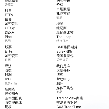
超级图表
功能特色
筛选器
价格
市场数据
股票
礼物方案
ETFs
交易
债券
加密货币
概览
CEX对
经纪商
DEX对
经纪商比较
Pine
The Leap
热图
特别优惠
股票
CME集团期货
ETFs
Eurex期货
加密货币
美国股票包
日历
关于公司
经济
我们是谁
收益
太空任务
股利
博客
IPO
帮助中心
更多产品
职涯
媒体工具包
新闻流
商品
投资组合
基本面图表
TradingView商店
收益率曲线
交易者塔罗牌
期权
C63 TradeTime