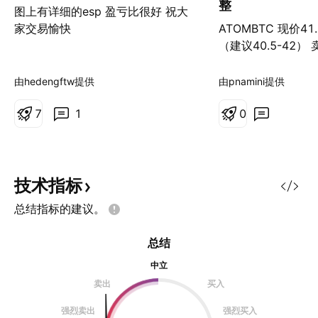
整
图上有详细的esp 盈亏比很好 祝大
家交易愉快
ATOMBTC 现价41.
（建议40.5-42） 
43.87/47.75/56.
38.57-38.97 /3%
由hedengftw提供
由pnamini提供
7
1
0
技术指标
总结指标的建议。
总结
中立
卖出
买入
强烈卖出
强烈买入