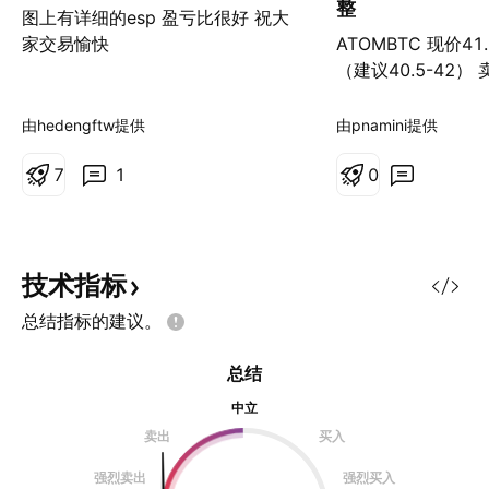
整
图上有详细的esp 盈亏比很好 祝大
家交易愉快
ATOMBTC 现价41.
（建议40.5-42） 
43.87/47.75/56.
38.57-38.97 /3%
由hedengftw提供
由pnamini提供
7
1
0
技术指标
总结指标的建议。
总结
中立
卖出
买入
强烈卖出
强烈买入