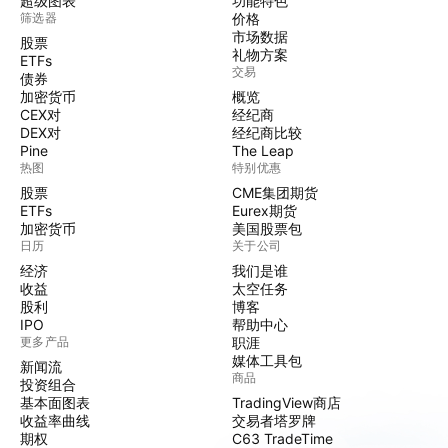
超级图表
功能特色
筛选器
价格
市场数据
股票
礼物方案
ETFs
交易
债券
加密货币
概览
CEX对
经纪商
DEX对
经纪商比较
Pine
The Leap
热图
特别优惠
股票
CME集团期货
ETFs
Eurex期货
加密货币
美国股票包
日历
关于公司
经济
我们是谁
收益
太空任务
股利
博客
IPO
帮助中心
更多产品
职涯
媒体工具包
新闻流
商品
投资组合
基本面图表
TradingView商店
收益率曲线
交易者塔罗牌
期权
C63 TradeTime