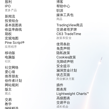
股利
博客
IPO
帮助中心
更多产品
职涯
媒体工具包
新闻流
商品
投资组合
基本面图表
TradingView商店
收益率曲线
交易者塔罗牌
期权
C63 TradeTime
宏观地图
政策和安全
Pine Script®
使用条款
应用程序
免责声明
移动版
隐私政策
电脑版
Cookies政策
社区
无障碍声明
安全提示
社交网络
漏洞赏金计划
爱心墙
状态页面
推荐朋友
商业解决方案
创作者计划
网站规则
插件
版主
图表库
观点
Lightweight Charts™
高级图表
交易
交易平台
教学
成长机会
编辑精选