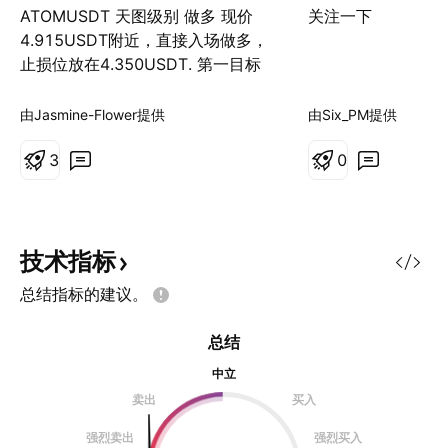
ATOMUSDT 天图级别 做多 现价
关注一下
4.915USDT附近，直接入场做多，
止损位放在4.350USDT. 第一目标
位看6.800USDT附近，减半仓，推
保护。 第二目标位看9.800USDT附
由Jasmine-Flower提供
由Six_PM提供
近，再减半仓，推保护。 尾仓随它
去，减仓推保护。
3
0
技术指标
总结指标的建议。
总结
中立
卖出
买入
强烈卖出
强烈买入