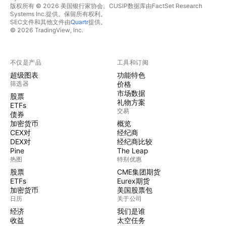
版权所有 © 2026 美国银行家协会。CUSIP数据库由FactSet Research
Systems Inc.提供。保留所有权利。
SEC文件和其他文件由
Quartr
提供。
© 2026 TradingView, Inc.
不仅是产品
工具和订阅
超级图表
功能特色
筛选器
价格
市场数据
股票
礼物方案
ETFs
交易
债券
加密货币
概览
CEX对
经纪商
DEX对
经纪商比较
Pine
The Leap
热图
特别优惠
股票
CME集团期货
ETFs
Eurex期货
加密货币
美国股票包
日历
关于公司
经济
我们是谁
收益
太空任务