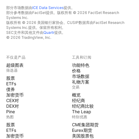
部分市场数据由
ICE Data Services
提供。
部分参考数据由FactSet提供。版权所有 © 2026 FactSet Research
Systems Inc.
版权所有 © 2026 美国银行家协会。CUSIP数据库由FactSet Research
Systems Inc.提供。保留所有权利。
SEC文件和其他文件由
Quartr
提供。
© 2026 TradingView, Inc.
不仅是产品
工具和订阅
超级图表
功能特色
筛选器
价格
市场数据
股票
礼物方案
ETFs
交易
债券
加密货币
概览
CEX对
经纪商
DEX对
经纪商比较
Pine
The Leap
热图
特别优惠
股票
CME集团期货
ETFs
Eurex期货
加密货币
美国股票包