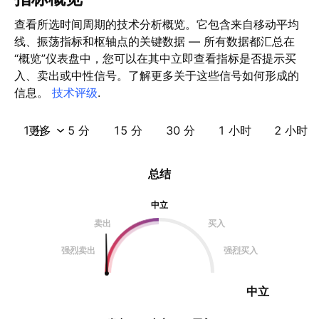
查看所选时间周期的技术分析概览。它包含来自移动平均
线、振荡指标和枢轴点的关键数据 — 所有数据都汇总在
“概览”仪表盘中，您可以在其中立即查看指标是否提示买
入、卖出或中性信号。了解更多关于这些信号如何形成的
信息。
技术评级
.
1 分
更多
5 分
15 分
30 分
1 小时
2 小时
总结
中立
卖出
买入
强烈卖出
强烈买入
中立