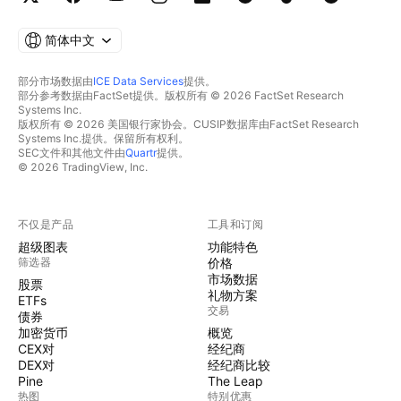
简体中文
部分市场数据由
ICE Data Services
提供。
部分参考数据由FactSet提供。版权所有 © 2026 FactSet Research
Systems Inc.
版权所有 © 2026 美国银行家协会。CUSIP数据库由FactSet Research
Systems Inc.提供。保留所有权利。
SEC文件和其他文件由
Quartr
提供。
© 2026 TradingView, Inc.
不仅是产品
工具和订阅
超级图表
功能特色
筛选器
价格
市场数据
股票
礼物方案
ETFs
交易
债券
加密货币
概览
CEX对
经纪商
DEX对
经纪商比较
Pine
The Leap
热图
特别优惠