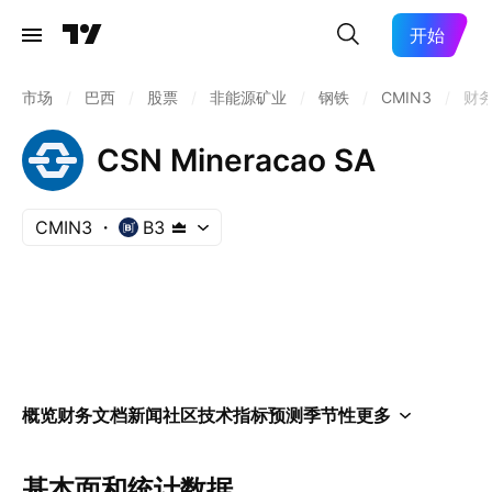
开始
市场
/
巴西
/
股票
/
非能源矿业
/
钢铁
/
CMIN3
/
财
CSN Mineracao SA
CMIN3
B3
概览
财务
文档
新闻
社区
技术指标
预测
季节性
更多
基本面和统计数据