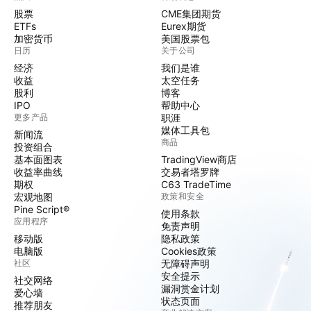
股票
CME集团期货
ETFs
Eurex期货
加密货币
美国股票包
日历
关于公司
经济
我们是谁
收益
太空任务
股利
博客
IPO
帮助中心
更多产品
职涯
媒体工具包
新闻流
商品
投资组合
基本面图表
TradingView商店
收益率曲线
交易者塔罗牌
期权
C63 TradeTime
宏观地图
政策和安全
Pine Script®
使用条款
应用程序
免责声明
移动版
隐私政策
电脑版
Cookies政策
社区
无障碍声明
安全提示
社交网络
漏洞赏金计划
爱心墙
状态页面
推荐朋友