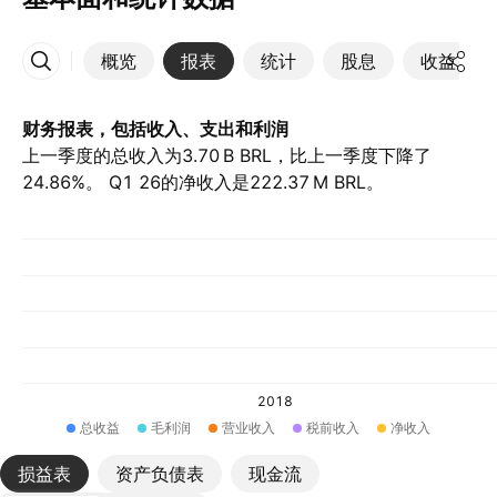
概览
报表
统计
股息
收益
更多
财务报表，包括收入、支出和利润
上一季度的总收入为‪3.70 B‬ BRL，比上一季度下降了
24.86%。 Q1 26的净收入是‪222.37 M‬ BRL。
2018
总收益
毛利润
营业收入
税前收入
净收入
损益表
资产负债表
现金流