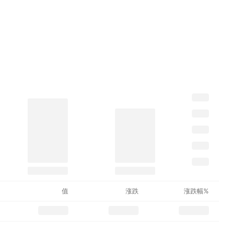
值
涨跌
涨跌幅%