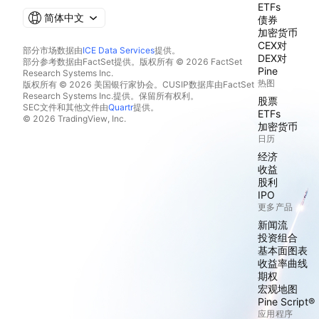
ETFs
简体中文
债券
加密货币
CEX对
部分市场数据由
ICE Data Services
提供。
DEX对
部分参考数据由FactSet提供。版权所有 © 2026 FactSet
Pine
Research Systems Inc.
热图
版权所有 © 2026 美国银行家协会。CUSIP数据库由FactSet
Research Systems Inc.提供。保留所有权利。
股票
SEC文件和其他文件由
Quartr
提供。
ETFs
© 2026 TradingView, Inc.
加密货币
日历
经济
收益
股利
IPO
更多产品
新闻流
投资组合
基本面图表
收益率曲线
期权
宏观地图
Pine Script®
应用程序