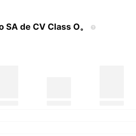
o SA de CV Class
O。