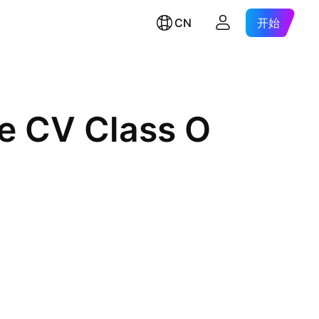
CN
开始
de CV Class O