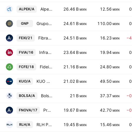
Alpek, S.A.B. de C.V. Class A
26.46 B
12.56
0
ALPEK/A
MXN
MXN
Grupo Nacional Provincial SA
24.61 B
110.00
0
GNP
MXN
MXN
Fibra EXI 1
24.51 B
16.23
−4
FEXI/21
MXN
MXN
Infraestructura Viable SA de CV
23.64 B
19.94
0
FVIA/16
MXN
MXN
Fideicomiso Irrevocable Numero 188156
21.16 B
24.80
0
FCFE/18
MXN
MXN
KUO SAB de CV Class A
21.02 B
49.50
0
KUO/A
MXN
MXN
Bolsa Mexicana de Valores SAB de CV Class A
21 B
37.37
−0
BOLSA/A
MXN
MXN
Proyectos Inmobiliarios Carne Mart SA de CV
19.67 B
42.70
−0
FNOVA/17
MXN
MXN
RLH Properties SAB de CV Class A
19.45 B
15.46
0
RLH/A
MXN
MXN