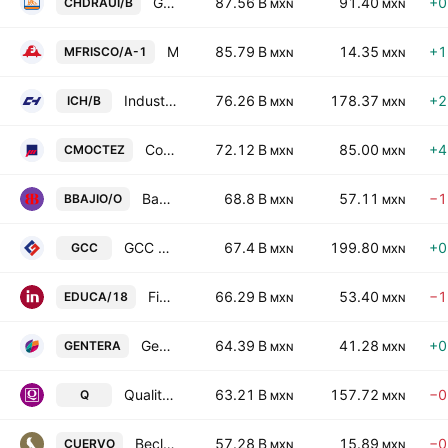
Grupo Comercial Chedraui SAB de CV Class B
87.56 B
91.40
+0
CHDRAUI/B
MXN
MXN
Minera Frisco SAB de CV Class A
85.79 B
14.35
+1
MFRISCO/A-1
MXN
MXN
Industrias CH SA de CV Class B
76.26 B
178.37
+2
ICH/B
MXN
MXN
Corporacion Moctezuma SAB de CV
72.12 B
85.00
+4
CMOCTEZ
MXN
MXN
Banco del Bajio SA
68.8 B
57.11
−1
BBAJIO/O
MXN
MXN
GCC SAB de CV
67.4 B
199.80
+0
GCC
MXN
MXN
Fibra Educa
66.29 B
53.40
−1
EDUCA/18
MXN
MXN
Gentera SAB de CV
64.39 B
41.28
+0
GENTERA
MXN
MXN
Qualitas Controladora S.A.B. de C.V.
63.21 B
157.72
−0
Q
MXN
MXN
Becle, S.A.B. de C.V.
57.28 B
15.89
−0
CUERVO
MXN
MXN