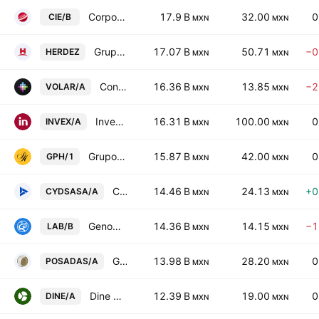
Corporacion Interamericana de Entretenimiento SA de CV Class B
17.9 B
32.00
0
CIE/B
MXN
MXN
Grupo Herdez SAB de CV
17.07 B
50.71
−0
HERDEZ
MXN
MXN
Controladora Vuela Compania de Aviacion SAB de CV Class A
16.36 B
13.85
−2
VOLAR/A
MXN
MXN
Invex Controladora SAB de CV Class A
16.31 B
100.00
0
INVEX/A
MXN
MXN
Grupo Palacio de Hierro SAB de CV
15.87 B
42.00
0
GPH/1
MXN
MXN
Cydsa SAB de CV Class A
14.46 B
24.13
+0
CYDSASA/A
MXN
MXN
Genomma Lab Internacional SAB de CV Class B
14.36 B
14.15
−1
LAB/B
MXN
MXN
Grupo Posadas SAB de CV Class A
13.98 B
28.20
0
POSADAS/A
MXN
MXN
Dine Sab de CV Class A
12.39 B
19.00
0
DINE/A
MXN
MXN