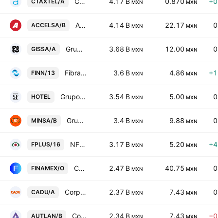
Controladora Axtel SAB de CV
4.17 B
0.870
+0
CTAXTEL/A
MXN
MXN
Accel SAB de CV Class B
4.14 B
22.17
0
ACCELSA/B
MXN
MXN
Grupo Industrial Saltillo SA de CV Class A
3.68 B
12.00
0
GISSA/A
MXN
MXN
Fibra Inn
3.6 B
4.86
+1
FINN/13
MXN
MXN
Grupo Hotelero Santa Fe SAB de CV
3.54 B
5.00
0
HOTEL
MXN
MXN
Grupo Minsa SA de CV Class B
3.4 B
9.88
0
MINSA/B
MXN
MXN
NFD SA de CV
3.17 B
5.20
+4
FPLUS/16
MXN
MXN
Casa de Bolsa Finamex SAB de CV Class O
2.47 B
40.75
0
FINAMEX/O
MXN
MXN
Corpovael SA de CV Class A
2.37 B
7.43
0
CADU/A
MXN
MXN
Compania Minera Autlan SA de CV Class B
2.34 B
7.43
−0
AUTLAN/B
MXN
MXN