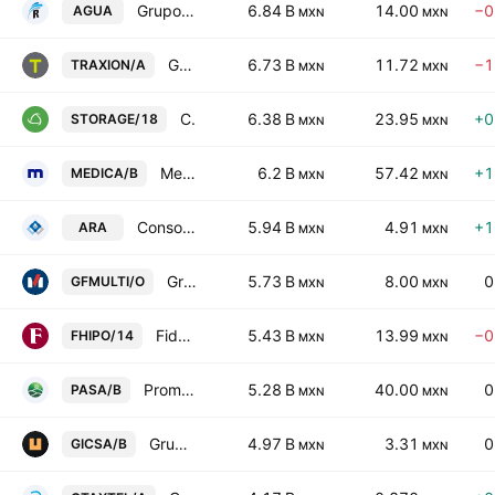
Grupo Rotoplas SAB de CV
6.84 B
14.00
−0
AGUA
MXN
MXN
Grupo Traxion SAB de CV Class A
6.73 B
11.72
−1
TRAXION/A
MXN
MXN
CIBanco SA Institucion de Banca Multiple
6.38 B
23.95
+0
STORAGE/18
MXN
MXN
Medica Sur SA de CV Class B
6.2 B
57.42
+1
MEDICA/B
MXN
MXN
Consorcio ARA SAB de CV
5.94 B
4.91
+1
ARA
MXN
MXN
Grupo Financiero Multiva SAB de CV Class O
5.73 B
8.00
0
GFMULTI/O
MXN
MXN
Fideicomiso Irrevocable F/2061
5.43 B
13.99
−0
FHIPO/14
MXN
MXN
Promotora Ambiental SAB de CV Class B
5.28 B
40.00
0
PASA/B
MXN
MXN
Grupo GICSA SA de CV
4.97 B
3.31
0
GICSA/B
MXN
MXN