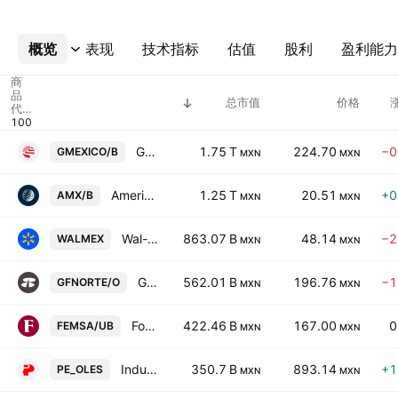
概览
更多
表现
技术指标
估值
股利
盈利能力
商
品
总市值
价格
代
码
Grupo Mexico S.A.B. de C.V. Class B
1.75 T
224.70
−0
GMEXICO/B
MXN
MXN
America Movil SAB de CV Class B
1.25 T
20.51
+0
AMX/B
MXN
MXN
Wal-Mart de Mexico SAB de CV
863.07 B
48.14
−2
WALMEX
MXN
MXN
Grupo Financiero Banorte SAB de CV Class O
562.01 B
196.76
−1
GFNORTE/O
MXN
MXN
Fomento Economico Mexicano SAB de CV Units Cons. Of 5 ShsB
422.46 B
167.00
0
FEMSA/UB
MXN
MXN
Industrias Penoles SAB de CV
350.7 B
893.14
+1
PE_OLES
MXN
MXN