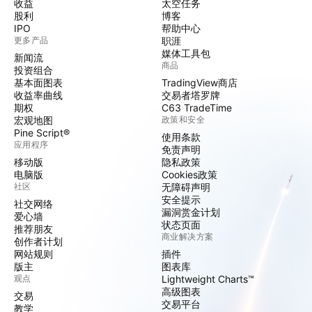
收益
太空任务
股利
博客
IPO
帮助中心
更多产品
职涯
媒体工具包
新闻流
商品
投资组合
基本面图表
TradingView商店
收益率曲线
交易者塔罗牌
期权
C63 TradeTime
宏观地图
政策和安全
Pine Script®
使用条款
应用程序
免责声明
移动版
隐私政策
电脑版
Cookies政策
社区
无障碍声明
安全提示
社交网络
漏洞赏金计划
爱心墙
状态页面
推荐朋友
商业解决方案
创作者计划
网站规则
插件
版主
图表库
观点
Lightweight Charts™
高级图表
交易
交易平台
教学