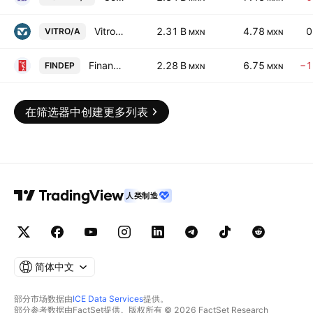
Vitro SAB de CV Class A
2.31 B
4.78
0
VITRO/A
MXN
MXN
Financiera Independencia SAB de CV
2.28 B
6.75
−1
FINDEP
MXN
MXN
在筛选器中创建更多列表
人类制造
简体中文
部分市场数据由
ICE Data Services
提供。
部分参考数据由FactSet提供。版权所有 © 2026 FactSet Research