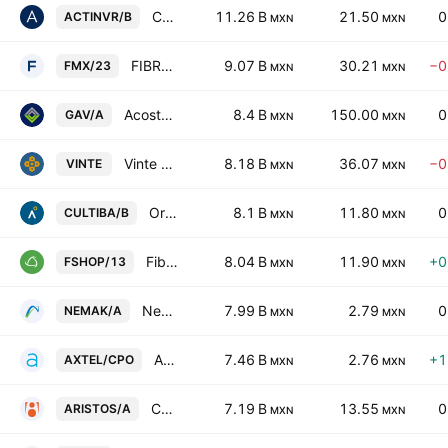
Corporacion Actinver, SAB de CV Series -B-
11.26 B
21.50
0
ACTINVR/B
MXN
MXN
FIBRAeMX
9.07 B
30.21
−0
FMX/23
MXN
MXN
Acosta Verde SAB de CV Class A
8.4 B
150.00
0
GAV/A
MXN
MXN
Vinte Viviendas Integrales SAB DE CV
8.18 B
36.07
−0
VINTE
MXN
MXN
Organizacion Cultiba SAB de CV Class B
8.1 B
11.80
0
CULTIBA/B
MXN
MXN
Fibra Shop Portafolios Inmobiliarios S.A.P.I. de C.V.
8.04 B
11.90
+0
FSHOP/13
MXN
MXN
Nemak SAB de CV
7.99 B
2.79
0
NEMAK/A
MXN
MXN
Axtel SAB de CV Cert.Part.Ord. Repr.7 Shs B
7.46 B
2.76
+1
AXTEL/CPO
MXN
MXN
Consorcio Aristos SAB de CV Cl -A-
7.19 B
13.55
0
ARISTOS/A
MXN
MXN