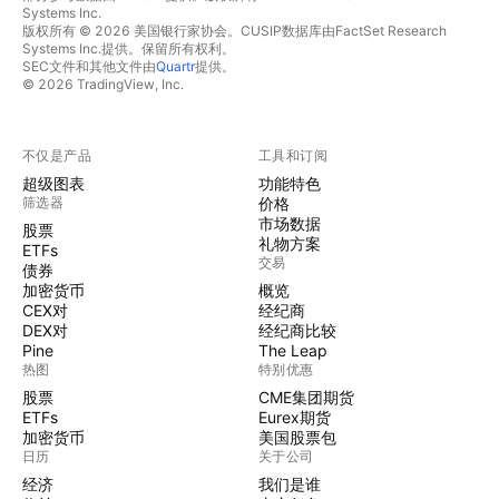
Systems Inc.
版权所有 © 2026 美国银行家协会。CUSIP数据库由FactSet Research
Systems Inc.提供。保留所有权利。
SEC文件和其他文件由
Quartr
提供。
© 2026 TradingView, Inc.
不仅是产品
工具和订阅
超级图表
功能特色
筛选器
价格
市场数据
股票
礼物方案
ETFs
交易
债券
加密货币
概览
CEX对
经纪商
DEX对
经纪商比较
Pine
The Leap
热图
特别优惠
股票
CME集团期货
ETFs
Eurex期货
加密货币
美国股票包
日历
关于公司
经济
我们是谁