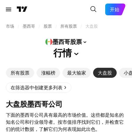
开始
市场
/
墨西哥
/
股票
/
所有股票
/
大盘股
墨西哥股票
行情
所有股票
涨幅榜
最大输家
大盘股
小
在筛选器中创建更多列表
大盘股墨西哥公司
下面的墨西哥公司具有最高的市场价值。这些都是知名的
知名公司和行业领导者。按市值排序找到它们，并检查它
们的统计数据，了解它们为何表现如此出色。