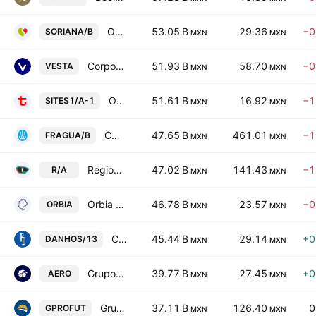
Organizacion Soriana SAB de CV Class B
53.05 B
29.36
−0
SORIANA/B
MXN
MXN
Corporacion Inmobiliaria Vesta S.A.B. de C.V.
51.93 B
58.70
−0
VESTA
MXN
MXN
Operadora de Sites Mexicanos SA de CV Series -A-1-
51.61 B
16.92
−1
SITES1/A-1
MXN
MXN
CORPORATIVO FRAGUA, S.A.B. DE C.V. Class B
47.65 B
461.01
−1
FRAGUA/B
MXN
MXN
Regional, S.A.B. de C.V. Class A
47.02 B
141.43
−1
R/A
MXN
MXN
Orbia Advance Corp. SAB de CV
46.78 B
23.57
−0
ORBIA
MXN
MXN
Concentradora Fibra Danhos SA de CV
45.44 B
29.14
+0
DANHOS/13
MXN
MXN
Grupo Aeromexico, S.A.B. de C.V.
39.77 B
27.45
+0
AERO
MXN
MXN
Grupo Profuturo SAB de CV
37.11 B
126.40
0
GPROFUT
MXN
MXN