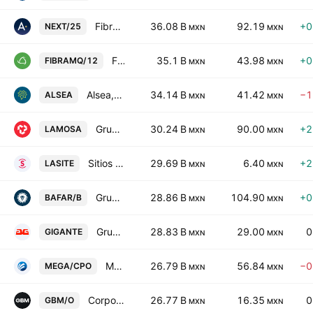
Fibra Next
36.08 B
92.19
+0
NEXT/25
MXN
MXN
FIBRA Macquarie Mexico
35.1 B
43.98
+0
FIBRAMQ/12
MXN
MXN
Alsea, S.A.B. de C.V.
34.14 B
41.42
−1
ALSEA
MXN
MXN
Grupo Lamosa SAB de CV
30.24 B
90.00
+2
LAMOSA
MXN
MXN
Sitios Latinoamerica SAB de CV
29.69 B
6.40
+2
LASITE
MXN
MXN
Grupo Bafar SAB de CV Class B
28.86 B
104.90
+0
BAFAR/B
MXN
MXN
Grupo Gigante SAB de CV
28.83 B
29.00
0
GIGANTE
MXN
MXN
Megacable Hldgs SAB de CV Cert Part Ord Cons of 2 A
26.79 B
56.84
−0
MEGA/CPO
MXN
MXN
Corporativo GBM SAB de CV Class O
26.77 B
16.35
0
GBM/O
MXN
MXN