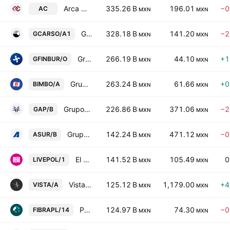
Arca Continental SAB de CV
335.26 B
196.01
−0
AC
MXN
MXN
Grupo Carso SAB de CV Class A1
328.18 B
141.20
−2
GCARSO/A1
MXN
MXN
Grupo Financiero Inbursa SAB de CV Class O
266.19 B
44.10
+1
GFINBUR/O
MXN
MXN
Grupo Bimbo SAB de CV Class A
263.24 B
61.66
+0
BIMBO/A
MXN
MXN
Grupo Aeroportuario del Pacifico SAB de CV Class B
226.86 B
371.06
−2
GAP/B
MXN
MXN
Grupo Aeroportuario del Sureste SAB de CV Class B
142.24 B
471.12
−0
ASUR/B
MXN
MXN
El Puerto de Liverpool SAB de CV
141.52 B
105.49
0
LIVEPOL/1
MXN
MXN
Vista Energy SAB de CV Class A
125.12 B
1,179.00
+4
VISTA/A
MXN
MXN
Prologis Property Mexico, S.A. de C.V.
124.97 B
74.30
−0
FIBRAPL/14
MXN
MXN