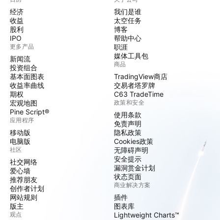
经济
我们是谁
收益
太空任务
股利
博客
IPO
帮助中心
更多产品
职涯
媒体工具包
新闻流
商品
投资组合
基本面图表
TradingView商店
收益率曲线
交易者塔罗牌
期权
C63 TradeTime
宏观地图
政策和安全
Pine Script®
使用条款
应用程序
免责声明
移动版
隐私政策
电脑版
Cookies政策
社区
无障碍声明
安全提示
社交网络
漏洞赏金计划
爱心墙
状态页面
推荐朋友
商业解决方案
创作者计划
网站规则
插件
版主
图表库
观点
Lightweight Charts™