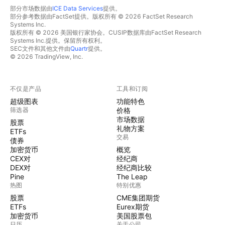
部分市场数据由
ICE Data Services
提供。
部分参考数据由FactSet提供。版权所有 © 2026 FactSet Research
Systems Inc.
版权所有 © 2026 美国银行家协会。CUSIP数据库由FactSet Research
Systems Inc.提供。保留所有权利。
SEC文件和其他文件由
Quartr
提供。
© 2026 TradingView, Inc.
不仅是产品
工具和订阅
超级图表
功能特色
筛选器
价格
市场数据
股票
礼物方案
ETFs
交易
债券
加密货币
概览
CEX对
经纪商
DEX对
经纪商比较
Pine
The Leap
热图
特别优惠
股票
CME集团期货
ETFs
Eurex期货
加密货币
美国股票包
日历
关于公司