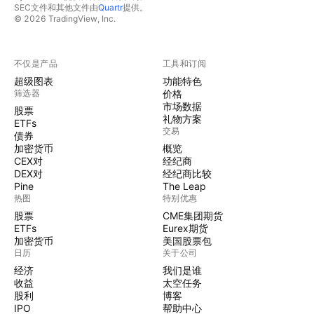
SEC文件和其他文件由
Quartr
提供。
© 2026 TradingView, Inc.
不仅是产品
工具和订阅
超级图表
功能特色
筛选器
价格
市场数据
股票
礼物方案
ETFs
交易
债券
加密货币
概览
CEX对
经纪商
DEX对
经纪商比较
Pine
The Leap
热图
特别优惠
股票
CME集团期货
ETFs
Eurex期货
加密货币
美国股票包
日历
关于公司
经济
我们是谁
收益
太空任务
股利
博客
IPO
帮助中心