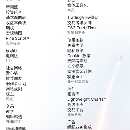
媒体工具包
新闻流
商品
投资组合
基本面图表
TradingView商店
收益率曲线
交易者塔罗牌
期权
C63 TradeTime
宏观地图
政策和安全
Pine Script®
使用条款
应用程序
免责声明
移动版
隐私政策
电脑版
Cookies政策
社区
无障碍声明
安全提示
社交网络
漏洞赏金计划
爱心墙
状态页面
推荐朋友
商业解决方案
创作者计划
网站规则
插件
版主
图表库
观点
Lightweight Charts™
高级图表
交易
交易平台
教学
成长机会
编辑精选
PINE脚本
广告
经纪业务集成
指标和策略