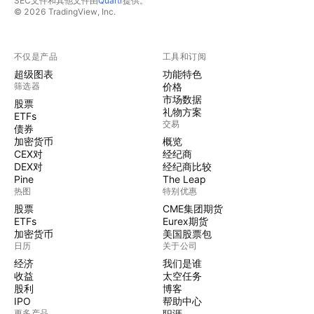
SEC文件和其他文件由
Quartr
提供。
© 2026 TradingView, Inc.
不仅是产品
工具和订阅
超级图表
功能特色
筛选器
价格
市场数据
股票
礼物方案
ETFs
交易
债券
加密货币
概览
CEX对
经纪商
DEX对
经纪商比较
Pine
The Leap
热图
特别优惠
股票
CME集团期货
ETFs
Eurex期货
加密货币
美国股票包
日历
关于公司
经济
我们是谁
收益
太空任务
股利
博客
IPO
帮助中心
更多产品
职涯