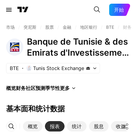
开始
市场
/
突尼斯
/
股票
/
金融
/
地区银行
/
BTE
/
财务
Banque de Tunisie & des
Emirats d'Investissement
BTE Act.
BTE
Tunis Stock Exchange
概览
财务
社区
预测
季节性
更多
基本面和统计数据
概览
报表
统计
股息
收益
更多