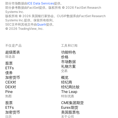
部分市场数据由
ICE Data Services
提供。
部分参考数据由FactSet提供。版权所有 © 2026 FactSet Research
Systems Inc.
版权所有 © 2026 美国银行家协会。CUSIP数据库由FactSet Research
Systems Inc.提供。保留所有权利。
SEC文件和其他文件由
Quartr
提供。
© 2026 TradingView, Inc.
不仅是产品
工具和订阅
超级图表
功能特色
筛选器
价格
市场数据
股票
礼物方案
ETFs
交易
债券
加密货币
概览
CEX对
经纪商
DEX对
经纪商比较
Pine
The Leap
热图
特别优惠
股票
CME集团期货
ETFs
Eurex期货
加密货币
美国股票包
日历
关于公司