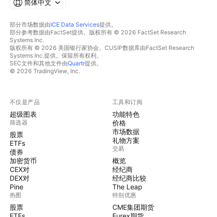
简体中文
部分市场数据由
ICE Data Services
提供。
部分参考数据由FactSet提供。版权所有 © 2026 FactSet Research
Systems Inc.
版权所有 © 2026 美国银行家协会。CUSIP数据库由FactSet Research
Systems Inc.提供。保留所有权利。
SEC文件和其他文件由
Quartr
提供。
© 2026 TradingView, Inc.
不仅是产品
工具和订阅
超级图表
功能特色
筛选器
价格
市场数据
股票
礼物方案
ETFs
交易
债券
加密货币
概览
CEX对
经纪商
DEX对
经纪商比较
Pine
The Leap
热图
特别优惠
股票
CME集团期货
ETFs
Eurex期货