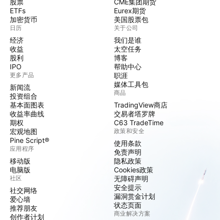
股票
CME集团期货
ETFs
Eurex期货
加密货币
美国股票包
日历
关于公司
经济
我们是谁
收益
太空任务
股利
博客
IPO
帮助中心
更多产品
职涯
媒体工具包
新闻流
商品
投资组合
基本面图表
TradingView商店
收益率曲线
交易者塔罗牌
期权
C63 TradeTime
宏观地图
政策和安全
Pine Script®
使用条款
应用程序
免责声明
移动版
隐私政策
电脑版
Cookies政策
社区
无障碍声明
安全提示
社交网络
漏洞赏金计划
爱心墙
状态页面
推荐朋友
商业解决方案
创作者计划