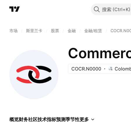
搜索
市场
/
斯里兰卡
/
股票
/
金融
/
金融/租赁
/
COCR.N0
Commerci
COCR.N0000
Colomb
概览
财务
社区
技术指标
预测
季节性
更多