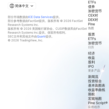
ETFs
简体中文
债券
加密货币
CEX对
部分市场数据由
ICE Data Services
提供。
DEX对
部分参考数据由FactSet提供。版权所有 © 2026 FactSet
Pine
Research Systems Inc.
热图
版权所有 © 2026 美国银行家协会。CUSIP数据库由FactSet
Research Systems Inc.提供。保留所有权利。
股票
SEC文件和其他文件由
Quartr
提供。
ETFs
© 2026 TradingView, Inc.
加密货币
日历
经济
收益
股利
IPO
更多产品
新闻流
投资组合
基本面图表
收益率曲线
期权
宏观地图
Pine Script®
应用程序