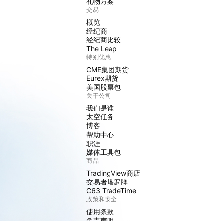
礼物方案
交易
概览
经纪商
经纪商比较
The Leap
特别优惠
CME集团期货
Eurex期货
美国股票包
关于公司
我们是谁
太空任务
博客
帮助中心
职涯
媒体工具包
商品
TradingView商店
交易者塔罗牌
C63 TradeTime
政策和安全
使用条款
免责声明