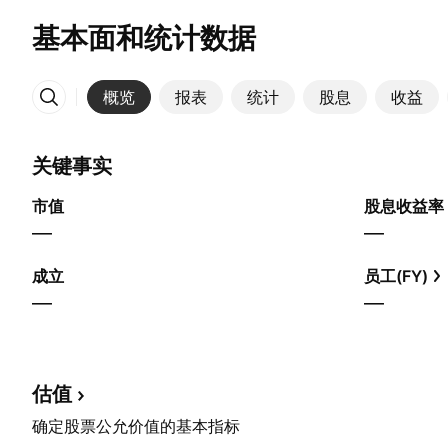
基本面和统计数据
概览
报表
统计
股息
收益
更多
关键事实
市值
股息收益率
—
—
成立
员工(FY)
—
—
估值
确定股票公允价值的基本指标