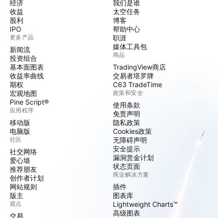
经济
我们是谁
收益
太空任务
股利
博客
IPO
帮助中心
更多产品
职涯
媒体工具包
新闻流
商品
投资组合
基本面图表
TradingView商店
收益率曲线
交易者塔罗牌
期权
C63 TradeTime
宏观地图
政策和安全
Pine Script®
使用条款
应用程序
免责声明
移动版
隐私政策
电脑版
Cookies政策
社区
无障碍声明
安全提示
社交网络
漏洞赏金计划
爱心墙
状态页面
推荐朋友
商业解决方案
创作者计划
网站规则
插件
版主
图表库
观点
Lightweight Charts™
高级图表
交易