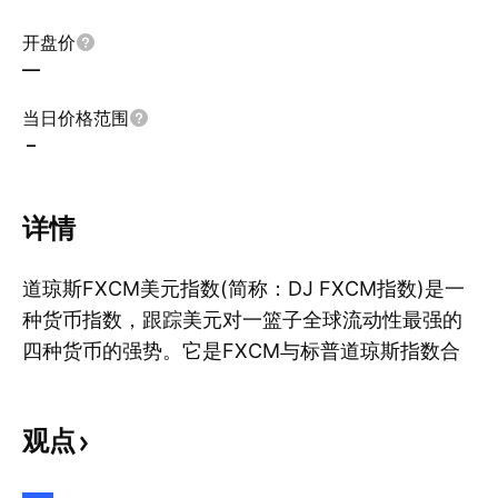
开盘价
—
当日价格范围
–
详情
道琼斯FXCM美元指数(简称：DJ FXCM指数)是一
种货币指数，跟踪美元对一篮子全球流动性最强的
四种货币的强势。它是FXCM与标普道琼斯指数合
显
作的产物。该指数旨在帮助交易员评估美元是走强
还是走弱，并以其透明度和简洁性而闻名。它反映
观点
了以一篮子货币衡量的美元价值的变化：当美元相
对于这一篮子货币升值时，它上升；反之则下降。