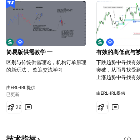
这一篮子货币中，欧元、英镑、日元和澳元的权重
相等。它在地理上是平衡的，占全球外汇活动的
80%。DJ FXCM指数于2011年1月1日推出，值为
10,000.00，每15秒计算一次，周一至周五更新。
教
教
它不应该被误认为是更古老、更复杂的
美元指数
学
学
简易版供需教学 一
有效的高低点与
(DXY)
，它代表美元相对于六种特定货币的加权几
区别与传统供需理论，机构订单原理
下跌趋势中寻找有
何平均值。权重是根据交易权重确定的，欧元在
的新玩法， 欢迎交流学习
突破，从而寻找受
DXY中占据主导地位。
上涨趋势中寻找有
突破，从而寻找受
由ERL-IRL提供
由ERL-IRL提供
已更新
2
6
1
技术指标