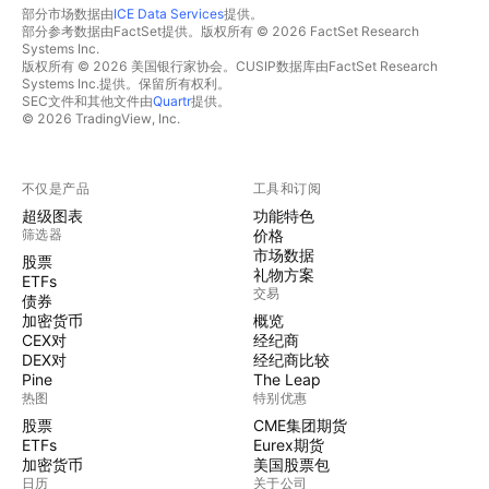
部分市场数据由
ICE Data Services
提供。
部分参考数据由FactSet提供。版权所有 © 2026 FactSet Research
Systems Inc.
版权所有 © 2026 美国银行家协会。CUSIP数据库由FactSet Research
Systems Inc.提供。保留所有权利。
SEC文件和其他文件由
Quartr
提供。
© 2026 TradingView, Inc.
不仅是产品
工具和订阅
超级图表
功能特色
筛选器
价格
市场数据
股票
礼物方案
ETFs
交易
债券
加密货币
概览
CEX对
经纪商
DEX对
经纪商比较
Pine
The Leap
热图
特别优惠
股票
CME集团期货
ETFs
Eurex期货
加密货币
美国股票包
日历
关于公司