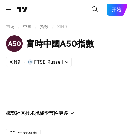
开始
市场
/
中国
/
指数
/
XIN9
富時中國A50指數
XIN9
FTSE Russell
概览
社区
技术指标
季节性
更多
完整图表