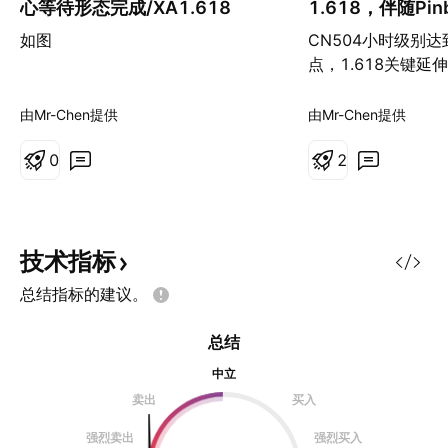
心等待形态完成/XA1.618
1.618，伴随Pi
如图
CN504小时级别
点，1.618关键延
介入，4小时K线收
线Pinbar
由Mr-Chen提供
由Mr-Chen提供
0
2
技术指标
总结指标的建议。
总结
中立
卖出
买入
强烈卖出
强烈买入