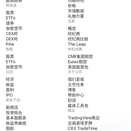
超级图表
功能特色
筛选器
价格
市场数据
股票
礼物方案
ETFs
交易
债券
加密货币
概览
CEX对
经纪商
DEX对
经纪商比较
Pine
The Leap
热图
特别优惠
股票
CME集团期货
ETFs
Eurex期货
加密货币
美国股票包
日历
关于公司
经济
我们是谁
收益
太空任务
股利
博客
IPO
帮助中心
更多产品
职涯
媒体工具包
新闻流
商品
投资组合
基本面图表
TradingView商店
收益率曲线
交易者塔罗牌
期权
C63 TradeTime