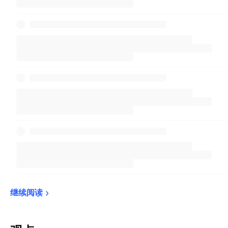
30。CAC 40 指数中占比最重为制药产业 10%、
银行业 10%、石化相关器材和服务 9%。
继续阅读