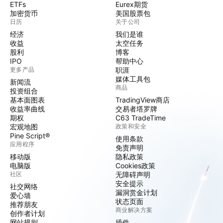
ETFs
Eurex期货
加密货币
美国股票包
日历
关于公司
经济
我们是谁
收益
太空任务
股利
博客
IPO
帮助中心
更多产品
职涯
媒体工具包
新闻流
商品
投资组合
基本面图表
TradingView商店
收益率曲线
交易者塔罗牌
期权
C63 TradeTime
宏观地图
政策和安全
Pine Script®
使用条款
应用程序
免责声明
移动版
隐私政策
电脑版
Cookies政策
社区
无障碍声明
安全提示
社交网络
漏洞赏金计划
爱心墙
状态页面
推荐朋友
商业解决方案
创作者计划
网站规则
插件