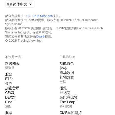
简体中文
部分市场数据由
ICE Data Services
提供。
部分参考数据由FactSet提供。版权所有 © 2026 FactSet Research
Systems Inc.
版权所有 © 2026 美国银行家协会。CUSIP数据库由FactSet Research
Systems Inc.提供。保留所有权利。
SEC文件和其他文件由
Quartr
提供。
© 2026 TradingView, Inc.
不仅是产品
工具和订阅
超级图表
功能特色
筛选器
价格
市场数据
股票
礼物方案
ETFs
交易
债券
加密货币
概览
CEX对
经纪商
DEX对
经纪商比较
Pine
The Leap
热图
特别优惠
股票
CME集团期货