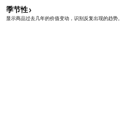
深层次的复杂现实
着严峻的结构性问
季节性
会削弱其长期发展潜
显示商品过去几年的价值变动，识别反复出现的趋势。
40 的亮眼表现既
也暴露了潜在的脆弱
临着多重内部压力
胁着其经济的稳定
化问题，使得法国
40 岁，位居发达
萎缩，加剧了医疗
预计