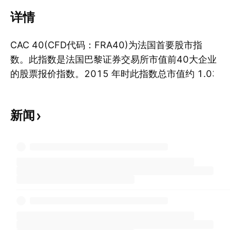
详情
CAC 40(CFD代码：FRA40)为法国首要股市指
数。此指数是法国巴黎证券交易所市值前40大企业
的股票报价指数。2015 年时此指数总市值约 1.03
显
万亿欧元。Euronext交易时间为欧洲中部时间CET
周一 - 周五 9 a.m. 至 5:35 p.m.。CAC 40 成立于
新闻
1987 年 12 月，基准值为 1000。此指数想要了
解法国股市以及该指数表现与整体经济走向关系之
投资人有很大的助益。法国经济占欧洲全体经济五
分之一，因此对投资人来说，确实追踪法国指数的
走向对深入了解欧洲经济的走势意义重大。CAC 40
成分股涵盖范围广大，目前共涵盖了 35 产业类
别，包含轮胎、汽车、化学、数位安全、钢铁、航
太、保险等等。CAC 40 相当于法国版的 DAX