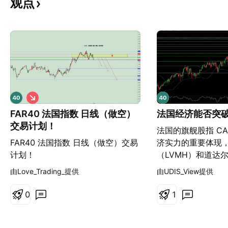
观点
做
空
FAR40 法国指数 日线（做空）
法国经济能否突
交易计划！
法国的旗舰股指 CA
FAR40 法国指数 日线（做空）交易
济实力的重要体现
计划！
（LVMH）和道达
（TotalEnergi
由Love_Trading_提供
由UDIS_View提供
衔。这些跨国企业
业务，为指数提供
0
1
其能够抵御国内的
这种表面上的稳定