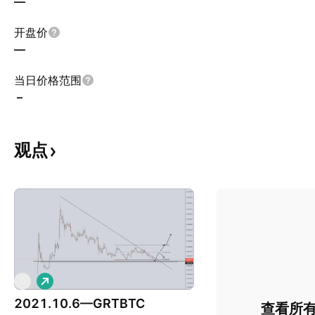
—
开盘价
—
当日价格范围
–
观点
做
G
多
2021.10.6—GRTBTC
查看所