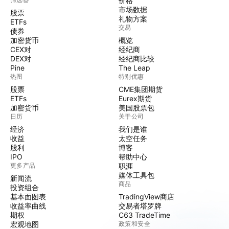
价格
市场数据
股票
礼物方案
ETFs
交易
债券
加密货币
概览
CEX对
经纪商
DEX对
经纪商比较
Pine
The Leap
热图
特别优惠
股票
CME集团期货
ETFs
Eurex期货
加密货币
美国股票包
日历
关于公司
经济
我们是谁
收益
太空任务
股利
博客
IPO
帮助中心
更多产品
职涯
媒体工具包
新闻流
商品
投资组合
基本面图表
TradingView商店
收益率曲线
交易者塔罗牌
期权
C63 TradeTime
宏观地图
政策和安全