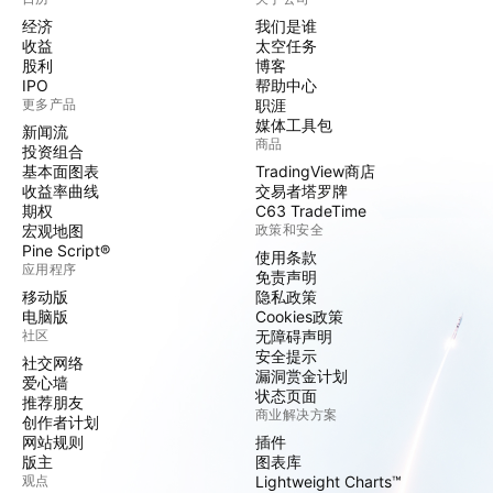
经济
我们是谁
收益
太空任务
股利
博客
IPO
帮助中心
更多产品
职涯
媒体工具包
新闻流
商品
投资组合
基本面图表
TradingView商店
收益率曲线
交易者塔罗牌
期权
C63 TradeTime
宏观地图
政策和安全
Pine Script®
使用条款
应用程序
免责声明
移动版
隐私政策
电脑版
Cookies政策
社区
无障碍声明
安全提示
社交网络
漏洞赏金计划
爱心墙
状态页面
推荐朋友
商业解决方案
创作者计划
网站规则
插件
版主
图表库
观点
Lightweight Charts™