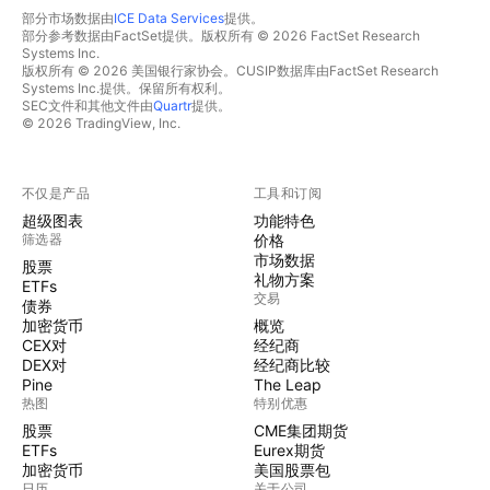
部分市场数据由
ICE Data Services
提供。
部分参考数据由FactSet提供。版权所有 © 2026 FactSet Research
Systems Inc.
版权所有 © 2026 美国银行家协会。CUSIP数据库由FactSet Research
Systems Inc.提供。保留所有权利。
SEC文件和其他文件由
Quartr
提供。
© 2026 TradingView, Inc.
不仅是产品
工具和订阅
超级图表
功能特色
筛选器
价格
市场数据
股票
礼物方案
ETFs
交易
债券
加密货币
概览
CEX对
经纪商
DEX对
经纪商比较
Pine
The Leap
热图
特别优惠
股票
CME集团期货
ETFs
Eurex期货
加密货币
美国股票包
日历
关于公司