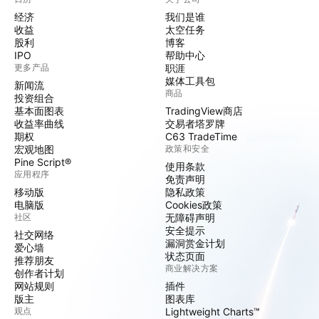
经济
我们是谁
收益
太空任务
股利
博客
IPO
帮助中心
更多产品
职涯
媒体工具包
新闻流
商品
投资组合
基本面图表
TradingView商店
收益率曲线
交易者塔罗牌
期权
C63 TradeTime
宏观地图
政策和安全
Pine Script®
使用条款
应用程序
免责声明
移动版
隐私政策
电脑版
Cookies政策
社区
无障碍声明
安全提示
社交网络
漏洞赏金计划
爱心墙
状态页面
推荐朋友
商业解决方案
创作者计划
网站规则
插件
版主
图表库
观点
Lightweight Charts™