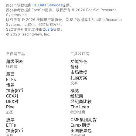
部分市场数据由
ICE Data Services
提供。
部分参考数据由FactSet提供。版权所有 © 2026 FactSet Research
Systems Inc.
版权所有 © 2026 美国银行家协会。CUSIP数据库由FactSet Research
Systems Inc.提供。保留所有权利。
SEC文件和其他文件由
Quartr
提供。
© 2026 TradingView, Inc.
不仅是产品
工具和订阅
超级图表
功能特色
筛选器
价格
市场数据
股票
礼物方案
ETFs
交易
债券
加密货币
概览
CEX对
经纪商
DEX对
经纪商比较
Pine
The Leap
热图
特别优惠
股票
CME集团期货
ETFs
Eurex期货
加密货币
美国股票包
日历
关于公司