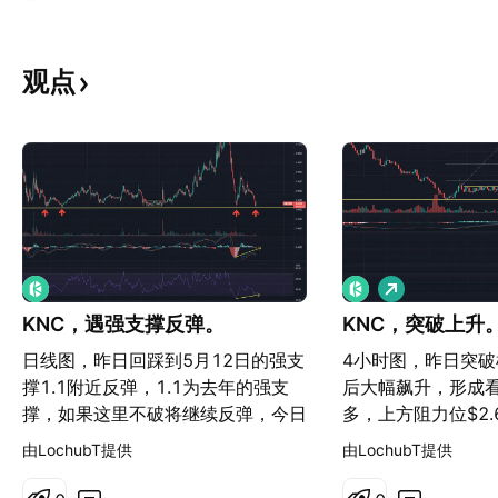
观点
做
多
KNC，遇强支撑反弹。
KNC，突破上升
日线图，昨日回踩到5月12日的强支
4小时图，昨日突破横
撑1.1附近反弹，1.1为去年的强支
后大幅飙升，形成
撑，如果这里不破将继续反弹，今日
多，上方阻力位$2
币圈处于整体下砸状态，kNC比较
上，回踩$2附近做多
由LochubT提供
由LochubT提供
强硬，看得出来非常想反弹，上午最
或斐波那契的0.618(
高日内反弹9%左右，目前跟随整体