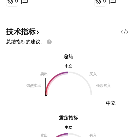
0
0
行情回落，今日涨幅被消化，关注下
方支撑1.1附近，如果还能被撑住就
看多。 指标macd底背离非常严重，
如果金叉可多。RSI指标和5月12日
技术指标
的状态在超卖区也是底背离状态。
总结指标的建议。
操作上，关注1.1附近支撑，有效被
支撑做多，macd指标金叉做多。
总结
中立
卖出
买入
强烈卖出
强烈买入
中立
震荡指标
中立
卖出
买入