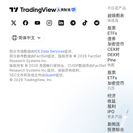
不仅是产品
人类制造
超级图表
筛选器
股票
ETFs
简体中文
债券
加密货币
CEX对
部分市场数据由
ICE Data Services
提供。
DEX对
部分参考数据由FactSet提供。版权所有 © 2026 FactSet
Pine
Research Systems Inc.
热图
版权所有 © 2026 美国银行家协会。CUSIP数据库由FactSet
Research Systems Inc.提供。保留所有权利。
股票
SEC文件和其他文件由
Quartr
提供。
ETFs
© 2026 TradingView, Inc.
加密货币
日历
经济
收益
股利
IPO
更多产品
新闻流
投资组合