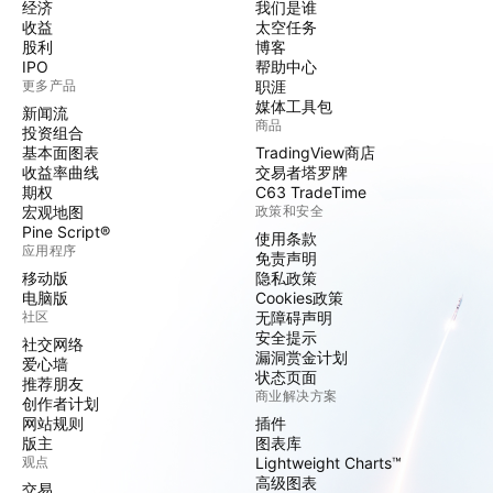
经济
我们是谁
收益
太空任务
股利
博客
IPO
帮助中心
更多产品
职涯
媒体工具包
新闻流
商品
投资组合
基本面图表
TradingView商店
收益率曲线
交易者塔罗牌
期权
C63 TradeTime
宏观地图
政策和安全
Pine Script®
使用条款
应用程序
免责声明
移动版
隐私政策
电脑版
Cookies政策
社区
无障碍声明
安全提示
社交网络
漏洞赏金计划
爱心墙
状态页面
推荐朋友
商业解决方案
创作者计划
网站规则
插件
版主
图表库
观点
Lightweight Charts™
高级图表
交易