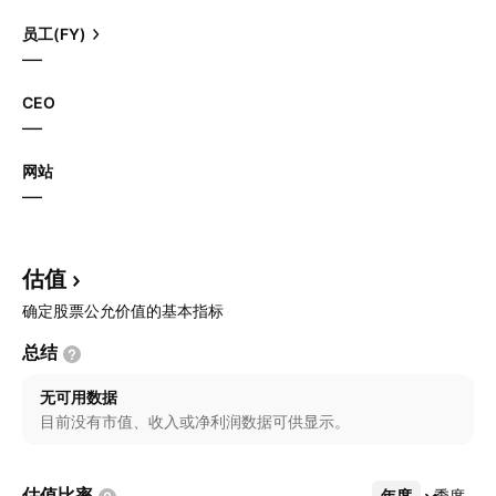
员工(FY)
—
CEO
—
网站
—
估值
确定股票公允价值的基本指标
总结
无可用数据
目前没有市值、收入或净利润数据可供显示。
估值比率
年度
更多
季度