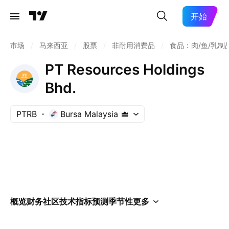
开始
市场
/
马来西亚
/
股票
/
非耐用消费品
/
食品：肉/鱼/乳制
PT Resources Holdings
Bhd.
PTRB
Bursa Malaysia
概览
财务
社区
技术指标
预测
季节性
更多