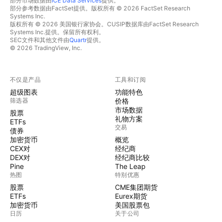
部分市场数据由
ICE Data Services
提供。
部分参考数据由FactSet提供。版权所有 © 2026 FactSet Research
Systems Inc.
版权所有 © 2026 美国银行家协会。CUSIP数据库由FactSet Research
Systems Inc.提供。保留所有权利。
SEC文件和其他文件由
Quartr
提供。
© 2026 TradingView, Inc.
不仅是产品
工具和订阅
超级图表
功能特色
筛选器
价格
市场数据
股票
礼物方案
ETFs
交易
债券
加密货币
概览
CEX对
经纪商
DEX对
经纪商比较
Pine
The Leap
热图
特别优惠
股票
CME集团期货
ETFs
Eurex期货
加密货币
美国股票包
日历
关于公司