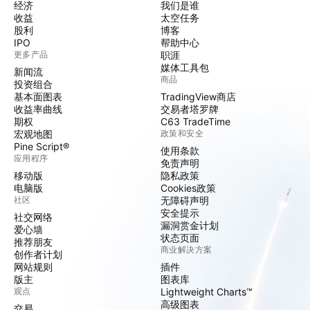
经济
我们是谁
收益
太空任务
股利
博客
IPO
帮助中心
更多产品
职涯
媒体工具包
新闻流
商品
投资组合
基本面图表
TradingView商店
收益率曲线
交易者塔罗牌
期权
C63 TradeTime
宏观地图
政策和安全
Pine Script®
使用条款
应用程序
免责声明
移动版
隐私政策
电脑版
Cookies政策
社区
无障碍声明
安全提示
社交网络
漏洞赏金计划
爱心墙
状态页面
推荐朋友
商业解决方案
创作者计划
网站规则
插件
版主
图表库
观点
Lightweight Charts™
高级图表
交易