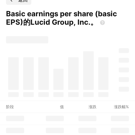
Basic earnings per share (basic
EPS)的Lucid Group,
Inc.。
阶段
值
涨跌
涨跌幅%