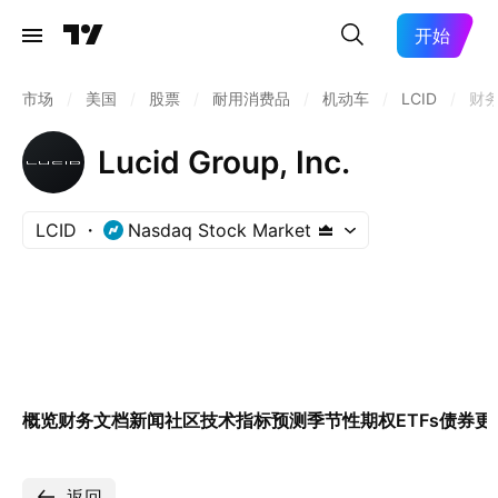
开始
市场
/
美国
/
股票
/
耐用消费品
/
机动车
/
LCID
/
财
Lucid Group, Inc.
LCID
Nasdaq Stock Market
概览
财务
文档
新闻
社区
技术指标
预测
季节性
期权
ETFs
债券
更
返回