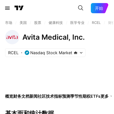
开始
市场
/
美国
/
股票
/
健康科技
/
医学专业
/
RCEL
/
财
Avita Medical, Inc.
RCEL
Nasdaq Stock Market
概览
财务
文档
新闻
社区
技术指标
预测
季节性
期权
ETFs
更多
基本面和统计数据