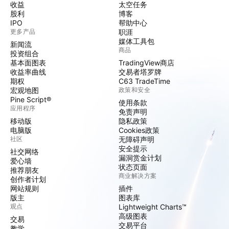
收益
太空任务
股利
博客
IPO
帮助中心
更多产品
职涯
媒体工具包
新闻流
商品
投资组合
基本面图表
TradingView商店
收益率曲线
交易者塔罗牌
期权
C63 TradeTime
宏观地图
政策和安全
Pine Script®
使用条款
应用程序
免责声明
移动版
隐私政策
电脑版
Cookies政策
社区
无障碍声明
安全提示
社交网络
漏洞赏金计划
爱心墙
状态页面
推荐朋友
商业解决方案
创作者计划
网站规则
插件
版主
图表库
观点
Lightweight Charts™
高级图表
交易
交易平台
教学