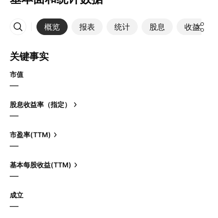
概览
报表
统计
股息
收益
更多
关键事实
市值
—
股息收益率（指定）
—
市盈率(TTM)
—
基本每股收益(TTM)
—
成立
—