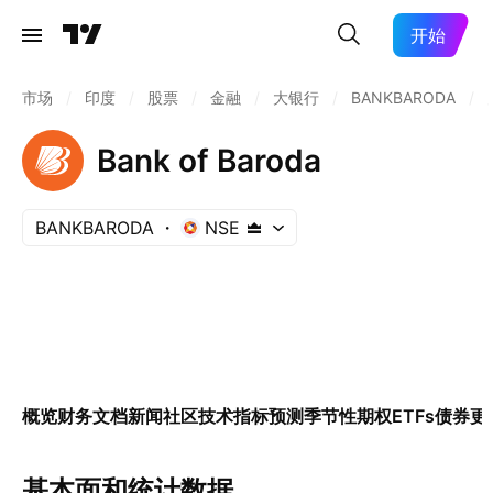
开始
市场
/
印度
/
股票
/
金融
/
大银行
/
BANKBARODA
/
Bank of Baroda
BANKBARODA
NSE
概览
财务
文档
新闻
社区
技术指标
预测
季节性
期权
ETFs
债券
更
基本面和统计数据