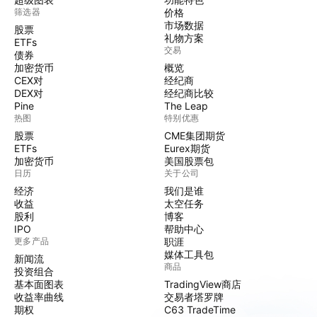
筛选器
价格
市场数据
股票
礼物方案
ETFs
交易
债券
加密货币
概览
CEX对
经纪商
DEX对
经纪商比较
Pine
The Leap
热图
特别优惠
股票
CME集团期货
ETFs
Eurex期货
加密货币
美国股票包
日历
关于公司
经济
我们是谁
收益
太空任务
股利
博客
IPO
帮助中心
更多产品
职涯
媒体工具包
新闻流
商品
投资组合
基本面图表
TradingView商店
收益率曲线
交易者塔罗牌
期权
C63 TradeTime