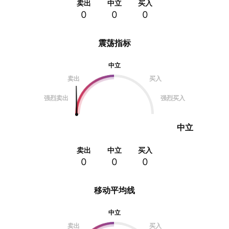
卖出
中立
买入
0
0
0
震荡指标
中立
卖出
买入
强烈卖出
强烈买入
中立
卖出
中立
买入
0
0
0
移动平均线
中立
卖出
买入