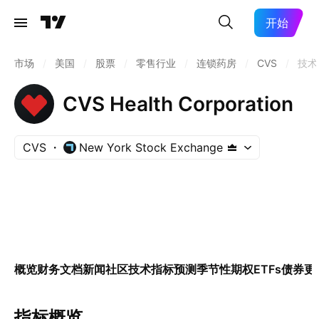
开始
市场
/
美国
/
股票
/
零售行业
/
连锁药房
/
CVS
/
技术
CVS Health Corporation
CVS
New York Stock Exchange
概览
财务
文档
新闻
社区
技术指标
预测
季节性
期权
ETFs
债券
更
指标概览