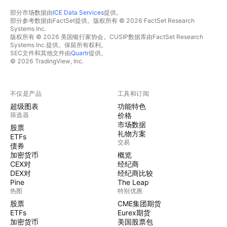
部分市场数据由
ICE Data Services
提供。
部分参考数据由FactSet提供。版权所有 © 2026 FactSet Research
Systems Inc.
版权所有 © 2026 美国银行家协会。CUSIP数据库由FactSet Research
Systems Inc.提供。保留所有权利。
SEC文件和其他文件由
Quartr
提供。
© 2026 TradingView, Inc.
不仅是产品
工具和订阅
超级图表
功能特色
筛选器
价格
市场数据
股票
礼物方案
ETFs
交易
债券
加密货币
概览
CEX对
经纪商
DEX对
经纪商比较
Pine
The Leap
热图
特别优惠
股票
CME集团期货
ETFs
Eurex期货
加密货币
美国股票包