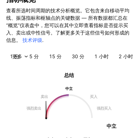
查看所选时间周期的技术分析概览。它包含来自移动平均
线、振荡指标和枢轴点的关键数据 — 所有数据都汇总在
“概览”仪表盘中，您可以在其中立即查看指标是否提示买
入、卖出或中性信号。了解更多关于这些信号如何形成的
信息。
技术评级
.
1 分
更多
5 分
15 分
30 分
1 小时
2 小时
总结
中立
卖出
买入
强烈卖出
强烈买入
中立