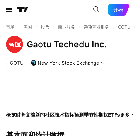
开始
市场
/
美国
/
股票
/
商业服务
/
杂项商业服务
/
GOTU
/
Gaotu Techedu Inc.
GOTU
New York Stock Exchange
概览
财务
文档
新闻
社区
技术指标
预测
季节性
期权
ETFs
更多
基本面和统计数据