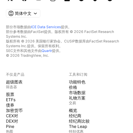
简体中文
部分市场数据由
ICE Data Services
提供。
部分参考数据由FactSet提供。版权所有 © 2026 FactSet Research
Systems Inc.
版权所有 © 2026 美国银行家协会。CUSIP数据库由FactSet Research
Systems Inc.提供。保留所有权利。
SEC文件和其他文件由
Quartr
提供。
© 2026 TradingView, Inc.
不仅是产品
工具和订阅
超级图表
功能特色
筛选器
价格
市场数据
股票
礼物方案
ETFs
交易
债券
加密货币
概览
CEX对
经纪商
DEX对
经纪商比较
Pine
The Leap
热图
特别优惠