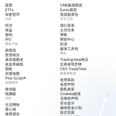
股票
CME集团期货
ETFs
Eurex期货
加密货币
美国股票包
日历
关于公司
经济
我们是谁
收益
太空任务
股利
博客
IPO
帮助中心
更多产品
职涯
媒体工具包
新闻流
商品
投资组合
基本面图表
TradingView商店
收益率曲线
交易者塔罗牌
期权
C63 TradeTime
宏观地图
政策和安全
Pine Script®
使用条款
应用程序
免责声明
移动版
隐私政策
电脑版
Cookies政策
社区
无障碍声明
安全提示
社交网络
漏洞赏金计划
爱心墙
状态页面
推荐朋友