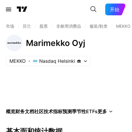
开始
市场
/
芬兰
/
股票
/
非耐用消费品
/
服装/鞋类
/
MEKKO
Marimekko Oyj
MEKKO
Nasdaq Helsinki
概览
财务
文档
社区
技术指标
预测
季节性
ETFs
更多
基本面和统计数据