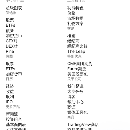
不仅是产品
工具和订阅
超级图表
功能特色
筛选器
价格
市场数据
股票
礼物方案
ETFs
交易
债券
加密货币
概览
CEX对
经纪商
DEX对
经纪商比较
Pine
The Leap
热图
特别优惠
股票
CME集团期货
ETFs
Eurex期货
加密货币
美国股票包
日历
关于公司
经济
我们是谁
收益
太空任务
股利
博客
IPO
帮助中心
更多产品
职涯
媒体工具包
新闻流
商品
投资组合
基本面图表
TradingView商店
收益率曲线
交易者塔罗牌